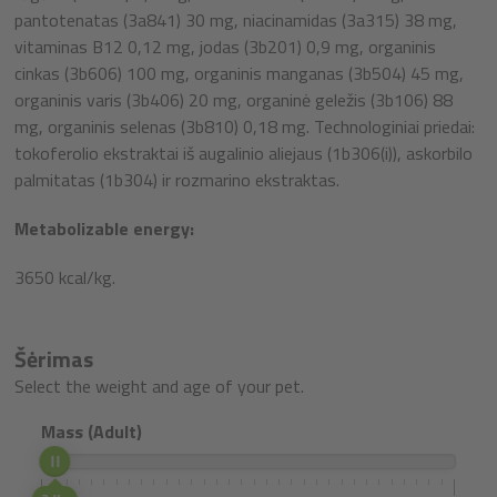
pantotenatas (3a841) 30 mg, niacinamidas (3a315) 38 mg,
vitaminas B12 0,12 mg, jodas (3b201) 0,9 mg, organinis
cinkas (3b606) 100 mg, organinis manganas (3b504) 45 mg,
organinis varis (3b406) 20 mg, organinė geležis (3b106) 88
mg, organinis selenas (3b810) 0,18 mg. Technologiniai priedai:
tokoferolio ekstraktai iš augalinio aliejaus (1b306(i)), askorbilo
palmitatas (1b304) ir rozmarino ekstraktas.
Metabolizable energy:
3650 kcal/kg.
Šėrimas
Select the weight and age of your pet.
Mass (Adult)