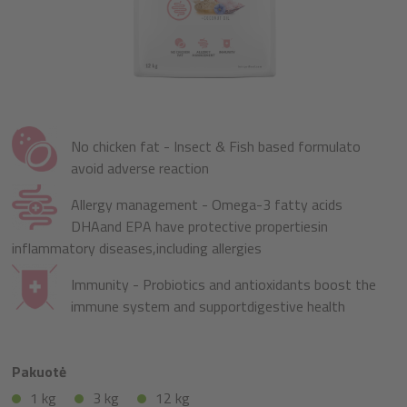
No chicken fat - Insect & Fish based formulato
avoid adverse reaction
Allergy management - Omega-3 fatty acids
DHAand EPA have protective propertiesin
inflammatory diseases,including allergies
Immunity - Probiotics and antioxidants boost the
immune system and supportdigestive health
Pakuotė
1 kg
3 kg
12 kg