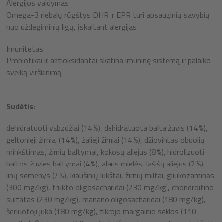
Alergijos valdymas
Omega-3 riebalų rūgštys DHR ir EPR turi apsauginių savybių
nuo uždegiminių ligų, įskaitant alergijas
Imunitetas
Probiotikai ir antioksidantai skatina imuninę sistemą ir palaiko
sveiką virškinimą
Sudėtis:
dehidratuoti vabzdžiai (14 %), dehidratuota balta žuvis (14 %),
geltonieji žirniai (14 %), žalieji žirniai (14 %), džiovintas obuolių
minkštimas, žirnių baltymai, kokosų aliejus (8 %), hidrolizuoti
baltos žuvies baltymai (4 %), alaus mielės, lašišų aliejus (2 %),
linų sėmenys (2 %), kiaušinių lukštai, žirnių miltai, gliukozaminas
(300 mg/kg), frukto oligosacharidai (230 mg/kg), chondroitino
sulfatas (230 mg/kg), manano oligosacharidai (180 mg/kg),
šeriuotoji juka (180 mg/kg), tikrojo margainio sėklos (110