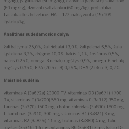
mg/kg), β-gliukanai (60 mg/kg), džiovinta paprastoji sukatžolė
(60 mg/kg), džiovinti šaltalankiai (60 mg/kg), probiotikai
Lactobacillus helveticus HA – 122 inaktyvuota (15x109
ląstelių/kg).
Analitinės sudedamosios dalys:
žali baltymai 25,0 %, žali riebalai 13,0 %, žali pelenai 6,5 %, žalia
ląsteliena 3,2 %, drėgmė 10,0 %, kalcis 1,1 %, fosforas 0,5 %,
natris 0,25 %, omega-3 riebalų rūgštys 0,9 %, omega-6 riebalų
rūgštys 0,75 %, EPA (20:5 n-3) 0,25 %, DHA (22:6 n-3) 0,2 %.
Maistinė sudėtis:
vitaminas A (3a672a) 23000 TV, vitaminas D3 (3a671) 1700
TV, vitaminas E (3a700) 550 mg, vitaminas C (3a312) 350 mg,
taurinas (3a370) 1500 mg, cholino chloridas (3a890) 1800 mg,
L-karnitinas (3a910) 300 mg, vitaminas B1 (3a821) 3 mg,
vitaminas B2 (3a825i) 11 mg, biotinas (3a880) 4 mg, folio
rūgštis (3a316) 1,4 mg, vitaminas B6 (3a831) 3 mg, kalcio D-