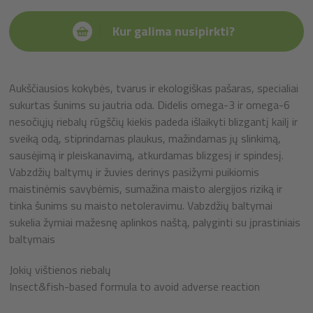
Kur galima nusipirkti?
Aukščiausios kokybės, tvarus ir ekologiškas pašaras, specialiai
sukurtas šunims su jautria oda. Didelis omega-3 ir omega-6
nesočiųjų riebalų rūgščių kiekis padeda išlaikyti blizgantį kailį ir
sveiką odą, stiprindamas plaukus, mažindamas jų slinkimą,
sausėjimą ir pleiskanavimą, atkurdamas blizgesį ir spindesį.
Vabzdžių baltymų ir žuvies derinys pasižymi puikiomis
maistinėmis savybėmis, sumažina maisto alergijos riziką ir
tinka šunims su maisto netoleravimu. Vabzdžių baltymai
sukelia žymiai mažesnę aplinkos naštą, palyginti su įprastiniais
baltymais
Jokių vištienos riebalų
Insect&fish-based formula to avoid adverse reaction