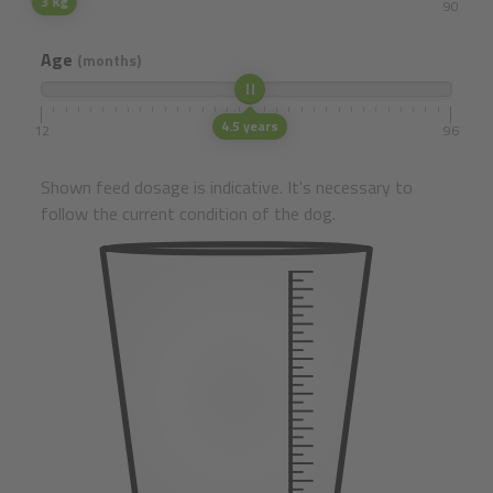
3 Kg
1
90
Age
(months)
4.5 years
12
96
Shown feed dosage is indicative. It's necessary to
follow the current condition of the dog.