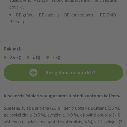
susidarymo. Pasižymi stipriu antibakteriniu ir antiseptiniu
poveikiu.
BE grūdų – BE dažiklių – BE konservantų – BE GMO –
BE sojų
Pakuotė
0.4 kg
2 kg
7 kg
Kur galima nusipirkti?
Visavertis ėdalas suaugusioms ir sterilizuotoms katėms.
Sudėtis:
šviežia antiena (26 %), dehidruota kalakutiena (26 %),
geltonieji žirniai (16 %), avinžirniai (10 %), džiovinti obuoliai (7 %),
vištienos riebalai (apsaugoti tokoferoliais, 4 %), lašišų aliejus (2