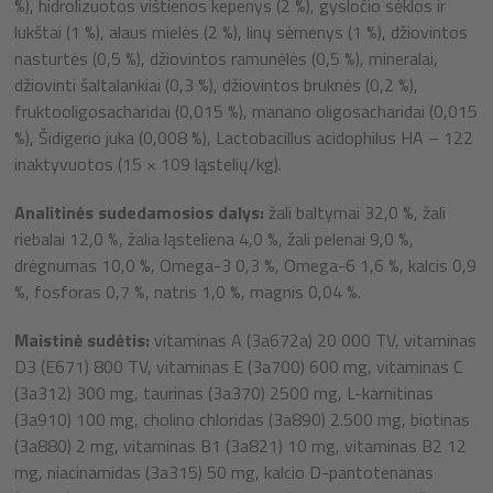
%), hidrolizuotos vištienos kepenys (2 %), gysločio sėklos ir
lukštai (1 %), alaus mielės (2 %), linų sėmenys (1 %), džiovintos
nasturtės (0,5 %), džiovintos ramunėlės (0,5 %), mineralai,
džiovinti šaltalankiai (0,3 %), džiovintos bruknės (0,2 %),
fruktooligosacharidai (0,015 %), manano oligosacharidai (0,015
%), Šidigerio juka (0,008 %), Lactobacillus acidophilus HA – 122
inaktyvuotos (15 × 109 ląstelių/kg).
Analitinės sudedamosios dalys:
žali baltymai 32,0 %, žali
riebalai 12,0 %, žalia ląsteliena 4,0 %, žali pelenai 9,0 %,
drėgnumas 10,0 %, Omega-3 0,3 %, Omega-6 1,6 %, kalcis 0,9
%, fosforas 0,7 %, natris 1,0 %, magnis 0,04 %.
Maistinė sudėtis:
vitaminas A (3a672a) 20 000 TV, vitaminas
D3 (E671) 800 TV, vitaminas E (3a700) 600 mg, vitaminas C
(3a312) 300 mg, taurinas (3a370) 2500 mg, L-karnitinas
(3a910) 100 mg, cholino chloridas (3a890) 2.500 mg, biotinas
(3a880) 2 mg, vitaminas B1 (3a821) 10 mg, vitaminas B2 12
mg, niacinamidas (3a315) 50 mg, kalcio D-pantotenanas