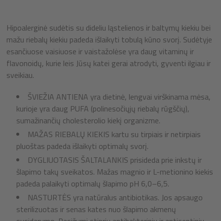
Hipoalerginė sudėtis su dideliu ląstelienos ir baltymų kiekiu bei
mažu riebalų kiekiu padeda išlaikyti tobulą kūno svorį. Sudėtyje
esančiuose vaisiuose ir vaistažolėse yra daug vitaminų ir
flavonoidų, kurie leis Jūsų katei gerai atrodyti, gyventi ilgiau ir
sveikiau.
ŠVIEŽIA ANTIENA yra dietinė, lengvai virškinama mėsa,
kurioje yra daug PUFA (polinesočiųjų riebalų rūgščių),
sumažinančių cholesterolio kiekį organizme.
MAŽAS RIEBALŲ KIEKIS kartu su tirpiais ir netirpiais
pluoštas padeda išlaikyti optimalų svorį.
DYGLIUOTASIS ŠALTALANKIS prisideda prie inkstų ir
šlapimo takų sveikatos. Mažas magnio ir L-metionino kiekis
padeda palaikyti optimalų šlapimo pH 6,0–6,5.
NASTURTĖS yra natūralus antibiotikas. Jos apsaugo
sterilizuotas ir senas kates nuo šlapimo akmenų