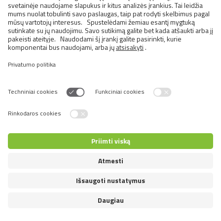
BRIT CARE CAT GRAIN-FREE
HAIRCARE HEALTHY AND SHINY
COAT
Switch language
© 2026 VAFO PRAHA s.r.o. Visos teisės saugomos