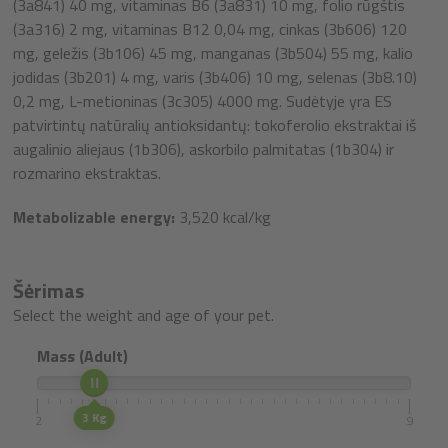
(3a841) 40 mg, vitaminas B6 (3a831) 10 mg, folio rūgštis
(3a316) 2 mg, vitaminas B12 0,04 mg, cinkas (3b606) 120
mg, geležis (3b106) 45 mg, manganas (3b504) 55 mg, kalio
jodidas (3b201) 4 mg, varis (3b406) 10 mg, selenas (3b8.10)
0,2 mg, L-metioninas (3c305) 4000 mg. Sudėtyje yra ES
patvirtintų natūralių antioksidantų: tokoferolio ekstraktai iš
augalinio aliejaus (1b306), askorbilo palmitatas (1b304) ir
rozmarino ekstraktas.
Metabolizable energy:
3,520 kcal/kg
Šėrimas
Select the weight and age of your pet.
Mass (Adult)
3 Kg
2
9