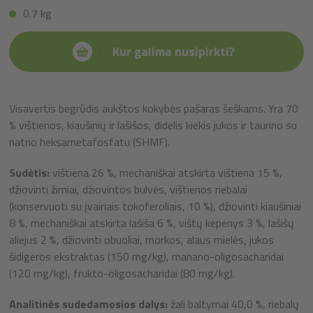
0.7 kg
Kur galima nusipirkti?
Visavertis begrūdis aukštos kokybės pašaras šeškams. Yra 70
% vištienos, kiaušinių ir lašišos, didelis kiekis jukos ir taurino su
natrio heksametafosfatu (SHMF).
Sudėtis:
vištiena 26 %, mechaniškai atskirta vištiena 15 %,
džiovinti žirniai, džiovintos bulvės, vištienos riebalai
(konservuoti su įvairiais tokoferoliais, 10 %), džiovinti kiaušiniai
8 %, mechaniškai atskirta lašiša 6 %, vištų kepenys 3 %, lašišų
aliejus 2 %, džiovinti obuoliai, morkos, alaus mielės, jukos
šidigeros ekstraktas (150 mg/kg), manano-oligosacharidai
(120 mg/kg), frukto-oligosacharidai (80 mg/kg).
Analitinės sudedamosios dalys:
žali baltymai 40,0 %, riebalų