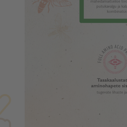
mahedamaitselise too
putukavalgu ja kal
kombinatsi
Tasakaalusta
aminohapete sis
tugevate lihaste j