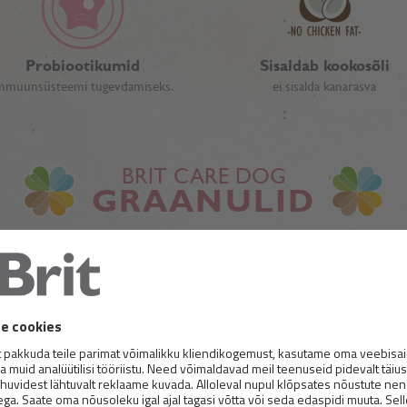
Probiootikumid
Sisaldab kookosõli
mmuunsüsteemi tugevdamiseks.
ei sisalda kanarasva
BRIT CARE DOG
GRAANULID
BRIT CARE DOG HAIR &
Superpremium-täissööt koertele. Allerg