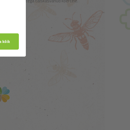
naha ja karvkattega täiskasvanud koertele.