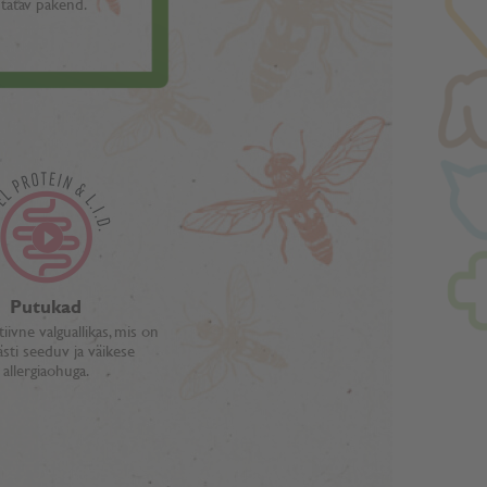
tatav pakend.
Putukad
tiivne valguallikas, mis on
ästi seeduv ja väikese
allergiaohuga.