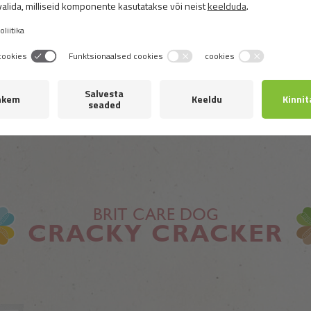
retsept igat tõugu tundliku ja nõudliku 
Toote üksikasjad
BRIT CARE DOG
CRACKY CRACKER