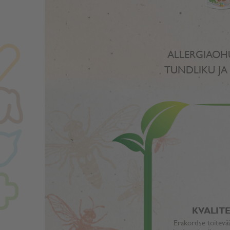
ALLERGIAOHU
TUNDLIKU JA
KVALIT
Erakordse toitevää