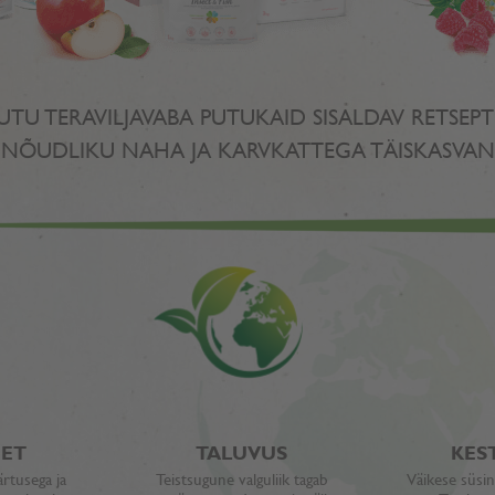
TU TERAVILJAVABA PUTUKAID SISALDAV RETSEP
 NÕUDLIKU NAHA JA KARVKATTEGA TÄISKASVAN
EET
TALUVUS
KES
rtusega ja
Teistsugune valguliik tagab
Väikese süsini