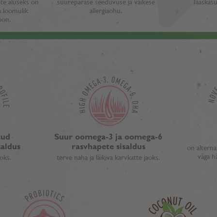
te aluseks on
suurepärase seeduvuse ja väikese
Taaskasu
a loomulik
allergiaohu.
oon.
tud
Suur oomega-3 ja oomega-6
aldus
rasvhapete sisaldus
on alterna
väga h
aoks.
terve naha ja läikiva karvkatte jaoks.