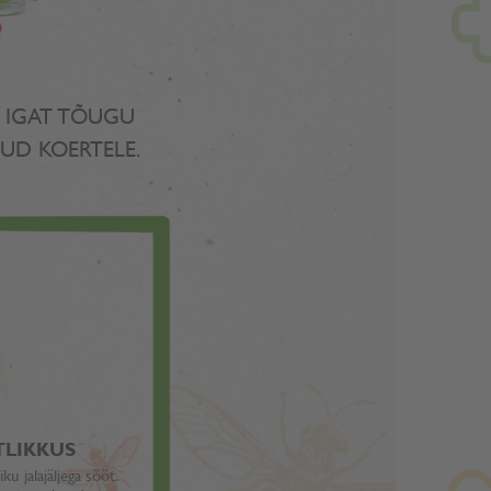
T IGAT TÕUGU
UD KOERTELE.
TLIKKUS
ku jalajäljega sööt.