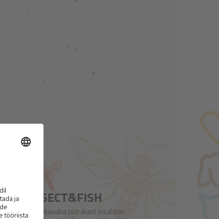
 SKIN INSECT&FISH
iaohutu teraviljavaba putukaid sisaldav