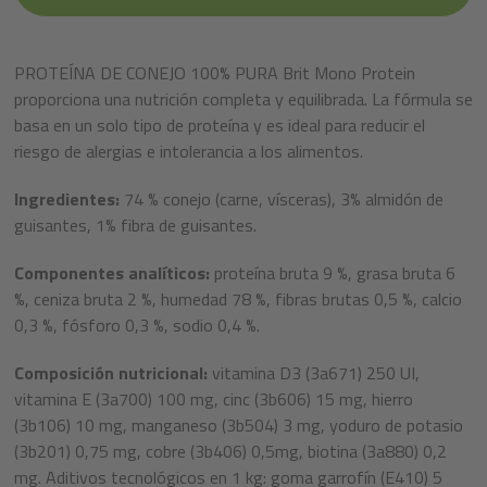
PROTEÍNA DE CONEJO 100% PURA Brit Mono Protein
proporciona una nutrición completa y equilibrada. La fórmula se
basa en un solo tipo de proteína y es ideal para reducir el
riesgo de alergias e intolerancia a los alimentos.
Ingredientes:
74 % conejo (carne, vísceras), 3% almidón de
guisantes, 1% fibra de guisantes.
Componentes analíticos:
proteína bruta 9 %, grasa bruta 6
%, ceniza bruta 2 %, humedad 78 %, fibras brutas 0,5 %, calcio
0,3 %, fósforo 0,3 %, sodio 0,4 %.
Composición nutricional:
vitamina D3 (3a671) 250 UI,
vitamina E (3a700) 100 mg, cinc (3b606) 15 mg, hierro
(3b106) 10 mg, manganeso (3b504) 3 mg, yoduro de potasio
(3b201) 0,75 mg, cobre (3b406) 0,5mg, biotina (3a880) 0,2
mg. Aditivos tecnológicos en 1 kg: goma garrofín (E410) 5