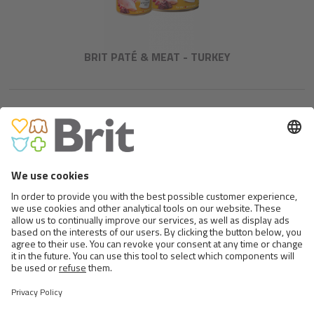
BRIT PATÉ & MEAT - TURKEY
BRIT MONO PROTEIN BEEF &
RICE