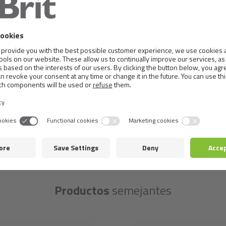
Metabolizable energy:
1 110 kcal/kg
Productos
semejantes