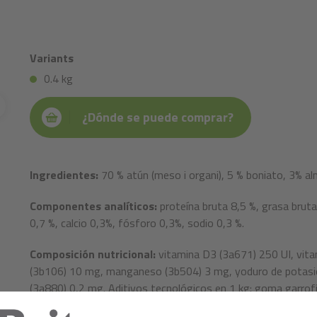
Variants
0.4 kg
¿Dónde se puede comprar?
Ingredientes:
70 % atún (meso i organi), 5 % boniato, 3% al
Componentes analíticos:
proteína bruta 8,5 %, grasa bruta
0,7 %, calcio 0,3%, fósforo 0,3%, sodio 0,3 %.
Composición nutricional:
vitamina D3 (3a671) 250 UI, vita
(3b106) 10 mg, manganeso (3b504) 3 mg, yoduro de potasio
(3a880) 0,2 mg. Aditivos tecnológicos en 1 kg: goma garrof