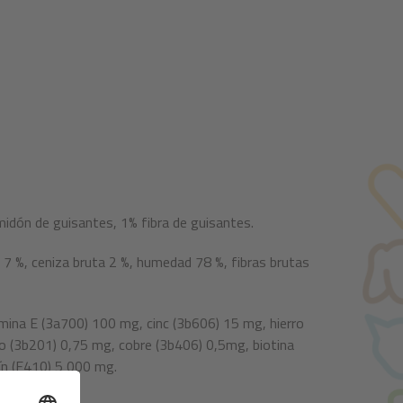
midón de guisantes, 1% fibra de guisantes.
 7 %, ceniza bruta 2 %, humedad 78 %, fibras brutas
mina E (3a700) 100 mg, cinc (3b606) 15 mg, hierro
 (3b201) 0,75 mg, cobre (3b406) 0,5mg, biotina
ín (E410) 5 000 mg.