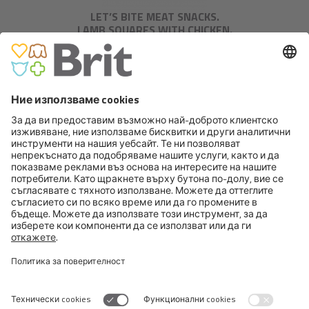
LET’S BITE MEAT SNACKS.
LAMB SQUARES WITH CHICKEN.
BRIT MEAT JERKY SNACK –
PROTEIN BAR WITH INSECT