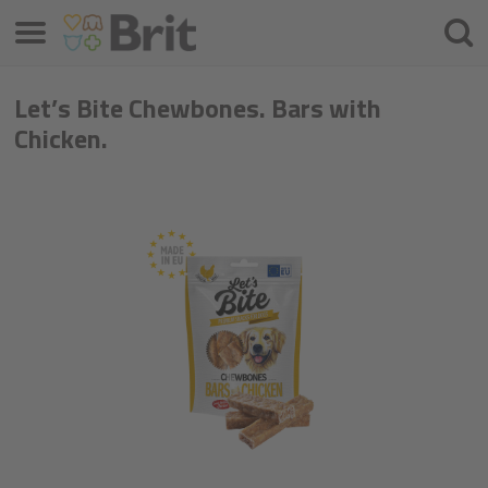
Меню
Търс
на
проду
Let’s Bite Chewbones. Bars with
Chicken.