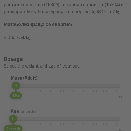
растителни масла (1b306), аскорбил палмитат (1b304) и
розмарин. Метаболизираща се енергия: 4,080 kcal / kg.
Метаболизираща се енергия:
4,080 kcal/kg.
Dosage
Select the weight and age of your pet.
Mass (Adult)
8 Kg
5
90
Age
(months)
2 month
1
96