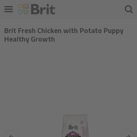
Меню
Търс
на
проду
Brit Fresh Chicken with Potato Puppy
Healthy Growth