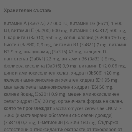
Хранителен състав:
витамин А (3a672a) 22 000 I.U, витамин D3 (E671) 1 800
I.U, витамин Е (3a700) 600 mg, витамин C (3a312) 500 mg,
L-карнитин (3a910) 550 mg, холин хлорид (3a890) 750 mg,
биотин (3a880) 0,9 mg, витамин B1 (3a821) 7 mg, витамин
В2 9 mg, ниацинамид (3a315) 42 mg, калциев D-
пантотенат (3a841) 22 mg, витамин B6 (3a831) 8 mg,
фолиева киселина (3a316) 0,9 mg, витамин B12 0,06 mg,
цинк и аминокиселинен хелат, хидрат (3b606) 120 mg,
железен аминокиселинен хелатен хидрат (E1) 95 mg,
манганов хелат аминокиселини хидрат (E5) 50 mg,
калиев йодид (3b201) 0,9 mg, меден аминокиселинен
хелат хидрат (Е4) 20 mg, органичната форма на селен,
която те произвеждат Saccharomyces cerevisiae CNCM I-
3060 (инактивирани обогатени със селен дрожди)
(3b8.10) 0,2 mg, L-метионин (3c305) 180 mg. Съдържа
естествени антиоксиданти: екстракти от токоферол от