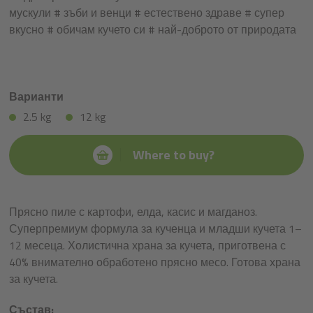
мускули # зъби и венци # естествено здраве # супер
вкусно # обичам кучето си # най-доброто от природата
Варианти
2.5 kg
12 kg
Where to buy?
Прясно пиле с картофи, елда, касис и магданоз.
Суперпремиум формула за кученца и младши кучета 1–
12 месеца. Холистична храна за кучета, приготвена с
40% внимателно обработено прясно месо. Готова храна
за кучета.
Състав: