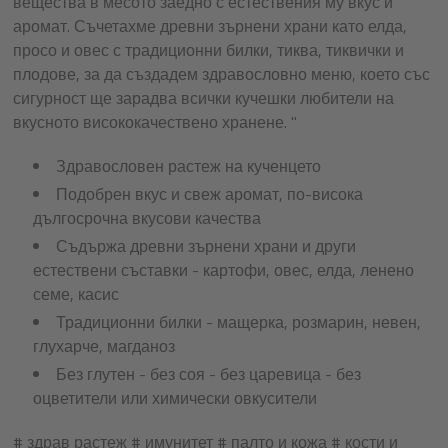
вещества в месото заедно с естествения му вкус и
аромат. Съчетахме древни зърнени храни като елда,
просо и овес с традиционни билки, тиква, тиквички и
плодове, за да създадем здравословно меню, което със
сигурност ще зарадва всички кучешки любители на
вкусното висококачествено хранене. "
Здравословен растеж на кученцето
Подобрен вкус и свеж аромат, по-висока
дългосрочна вкусови качества
Съдържа древни зърнени храни и други
естествени съставки - картофи, овес, елда, ленено
семе, касис
Традиционни билки - мащерка, розмарин, невен,
глухарче, магданоз
Без глутен - без соя - без царевица - без
оцветители или химически овкусители
# здрав растеж # имунитет # палто и кожа # кости и