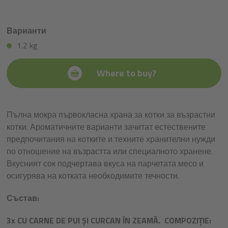
Варианти
1.2 kg
Where to buy?
Пълна мокра първокласна храна за котки за възрастни
котки. Ароматичните варианти зачитат естествените
предпочитания на котките и техните хранителни нужди
по отношение на възрастта или специалното хранене.
Вкусният сок подчертава вкуса на парчетата месо и
осигурява на котката необходимите течности.
Състав:
3x CU CARNE DE PUI ȘI CURCAN ÎN ZEAMĂ. COMPOZIȚIE: