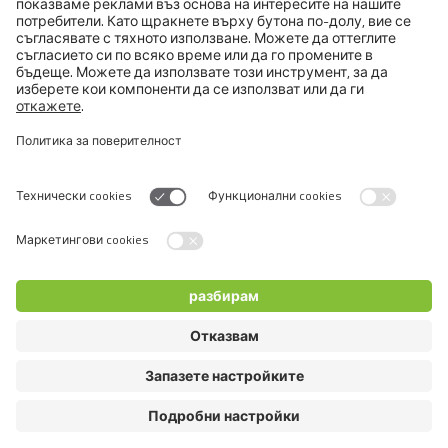
BRIT PREMIUM CAT POUCH
WITH TURKEY FILLETS IN
GRAVY FOR ADULT CATS
Switch language
© 2026 VAFO PRAHA s.r.o. Всички права запазени