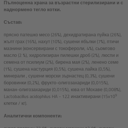
Пълноценна храна за възрастни стерилизирани и с
наднормено тегло котки.
Състав:
прясно патешко месо (26%), дехидратирана пуйка (26%),
жълт грах (16%), нахут (10%), сушени ябълки (7%), птичи
мазнини (консервирани с токофероли, 4%), сьомгово
масло (2 %), хидролизиран пилешки дроб (2%), люспи и
семена от псилиум (2%), бирена мая (2%), ленено семе
(1%), сушена настурция (0,5%), сушена лайка (0,5%),
минерали , сушени морски зърнастец (0,3%), сушени
боровинки (0,2%), фрукто-олигозахариди (0,015%),
манан-олигозахариди (0,015%), юва от Мохаве (0,008%),
9
Lactobacillus acidophilus HA - 122 инактивирани (15x10
клетки / кг).
Аналитични компоненти: