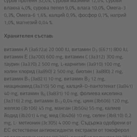
суров протеин 32,0%, сурови мазнини 12,0%, сурови
влакна 4,0%, сурова пепел 9,0%, влага 10,0%, Омега-3
0,3%, Омега-6 1,6%, калций 0,9%, фосфор 0,7%, натрий
1,0%, магнезий 0,04 %.
Хранителен състав:
витамин А (3a672a) 20 000 IU, витамин D
(E671) 800 IU,
3
витамин Е (3a700) 600 mg, витамин C (3a312) 300 mg,
таурин (3a370) 2 500 mg, L-карнитин (3a910) 100 mg,
холин хлорид (3a890) 2 500 mg, биотин ( 3a880) 2 mg,
витамин В
(3a821) 10 mg, витамин В
12 mg,
1
2
ниацинамид (3a315) 50 mg, калций-D-пантотенат (3a841)
40 mg, витамин B
(3a831) 10 mg, фолиева киселина
6
(3a316) 2 mg, витамин B
0,04 mg, цинк (3b606) 120 mg,
12
желязо (3b106) 45 mg, манган (3b504) 55 mg, калиев
йодид (3b201) 4 mg, мед (3b406) 10 mg, селен (3b8.10) 0,2
mg, L- метионин (3c305) 4 000 mg. Съдържа одобрени от
ЕС естествени антиоксиданти: екстракти от токоферол