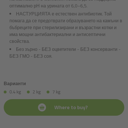
оптимално рН на урината от 6,0–6,5.
НАСТУРЦИЯТА е естествен антибиотик. Той
помага да се предотврати образуването на камъни в
бъбреците при стерилизирани и възрастни котки и
има мощни антибактериални и антисептични
свойства.
Без зърно - БЕЗ оцветители - БЕЗ консерванти -
БЕЗ ГМО - БЕЗ соя.
Варианти
0.4 kg
2 kg
7 kg
Where to buy?