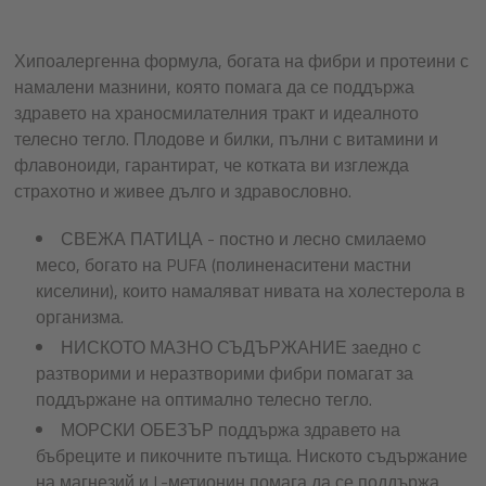
Хипоалергенна формула, богата на фибри и протеини с
намалени мазнини, която помага да се поддържа
здравето на храносмилателния тракт и идеалното
телесно тегло. Плодове и билки, пълни с витамини и
флавоноиди, гарантират, че котката ви изглежда
страхотно и живее дълго и здравословно.
СВЕЖА ПАТИЦА - постно и лесно смилаемо
месо, богато на PUFA (полиненаситени мастни
киселини), които намаляват нивата на холестерола в
организма.
НИСКОТО МАЗНО СЪДЪРЖАНИЕ заедно с
разтворими и неразтворими фибри помагат за
поддържане на оптимално телесно тегло.
МОРСКИ ОБЕЗЪР поддържа здравето на
бъбреците и пикочните пътища. Ниското съдържание
на магнезий и L-метионин помага да се поддържа