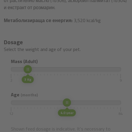
от растително масло (1b306), аскорбил палмитат (1b304)
и екстракт от розмарин.
Метаболизираща се енергия:
3,520 kcal/kg
Dosage
Select the weight and age of your pet.
Mass (Adult)
3 Kg
2
9
Age
(months)
4.0 year
12
84
Shown feed dosage is indicative. It's necessary to