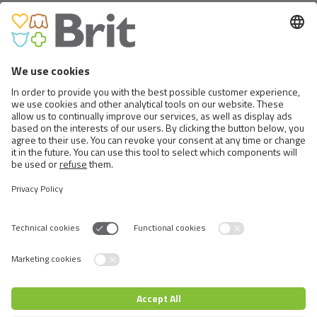
<
9 DESDE 9
Switch language