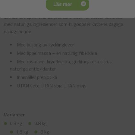
Läs mer
Ett läckert aptitretande premiumfoder för katter tillverkat
med naturliga ingredienser som tillgodoser kattens dagliga
näringsbehov.
Med buljong av kycklinglever
Med äppelmassa – en naturlig fiberkälla
Med rosmarin, kryddnejlika, gurkmeja och citrus –
naturliga antioxidanter
Innehåller prebiotika
UTAN vete UTAN soja UTAN majs
Varianter
0.3 kg
0.8 kg
1.5 kg
8 kg