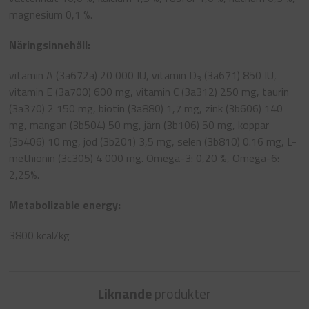
magnesium 0,1 %.
Näringsinnehåll:
vitamin A (3a672a) 20 000 IU, vitamin D
(3a671) 850 IU,
3
vitamin E (3a700) 600 mg, vitamin C (3a312) 250 mg, taurin
(3a370) 2 150 mg, biotin (3a880) 1,7 mg, zink (3b606) 140
mg, mangan (3b504) 50 mg, järn (3b106) 50 mg, koppar
(3b406) 10 mg, jod (3b201) 3,5 mg, selen (3b810) 0.16 mg, L-
methionin (3c305) 4 000 mg. Omega-3: 0,20 %, Omega-6:
2,25%.
Metabolizable energy:
3800 kcal/kg
Liknande
produkter