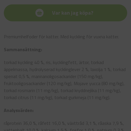
Var kan jag köpa?
Premiumhelfoder för katter. Med kyckling för vuxna katter.
Sammansättning:
torkad kyckling 40 %, ris, kycklingfett, ärtor, torkad
äppelmassa, hydrolyserad kycklinglever 2 %, laxolja 1 %, torkad
spenat 0,5 %, mannanoligosackarider (150 mg/kg),
fruktooligosackarider (120 mg/kg), Mojave yucca (80 mg/kg),
torkad rosmarin (11 mg/kg), torkad kryddnejlika (11 mg/kg),
torkad citrus (11 mg/kg), torkad gurkmeja (11 mg/kg).
Analysvärden:
råprotein 36,0 %, råfett 16,0 %, växttråd 3,1 %, råaska 7,9 %,
vattenhalt 10,0 %, kalcium 1,5 %, fosfor 1,0 %, natrium 0,3 %,