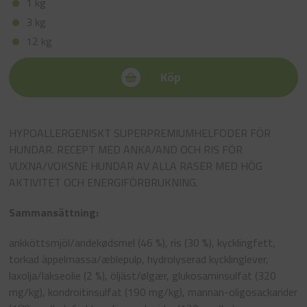
1 kg
3 kg
12 kg
Köp
HYPOALLERGENISKT SUPERPREMIUMHELFODER FÖR
HUNDAR. RECEPT MED ANKA/AND OCH RIS FÖR
VUXNA/VOKSNE HUNDAR AV ALLA RASER MED HÖG
AKTIVITET OCH ENERGIFÖRBRUKNING.
Sammansättning:
ankköttsmjöl/andekødsmel (46 %), ris (30 %),
kycklingfett,
torkad äppelmassa/æblepulp, hydrolyserad kycklinglever,
laxolja/lakseolie (2 %), öljäst/ølgær, glukosaminsulfat (320
mg/kg), kondroitinsulfat (190 mg/kg), mannan-oligosackarider