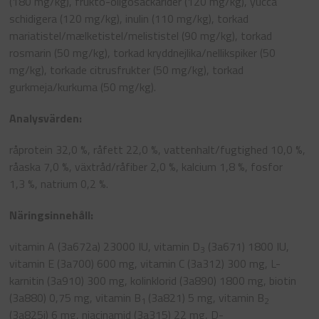
(180 mg/kg), frukto-oligosackarider (120 mg/kg), yucca
schidigera (120 mg/kg), inulin (110 mg/kg), torkad
mariatistel/mælketistel/melististel (90 mg/kg), torkad
rosmarin (50 mg/kg), torkad kryddnejlika/nellikspiker (50
mg/kg), torkade citrusfrukter (50 mg/kg), torkad
gurkmeja/kurkuma (50 mg/kg).
Analysvärden:
råprotein 32,0 %, råfett 22,0 %, vattenhalt/fugtighed 10,0 %,
råaska 7,0 %, växtråd/råfiber 2,0 %, kalcium 1,8 %, fosfor
1,3 %, natrium 0,2 %.
Näringsinnehåll:
vitamin
A (3a672a) 23000 IU, vitamin D
(3a671) 1800 IU,
3
vitamin E (3a700) 600 mg, vitamin C (3a312) 300 mg, L-
karnitin (3a910) 300 mg, kolinklorid (3a890) 1800 mg, biotin
(3a880) 0,75 mg, vitamin B
(3a821) 5 mg, vitamin B
1
2
(3a825i) 6 mg, niacinamid (3a315) 22 mg, D-