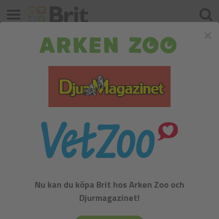
Meny
Sök
×
New products available
DIRECT SUCCESSOR
BRIT CARE DOG
Nu kan du köpa Brit hos Arken Zoo och
SUSTAINABLE ACTIVITY
Djurmagazinet!
Find out more