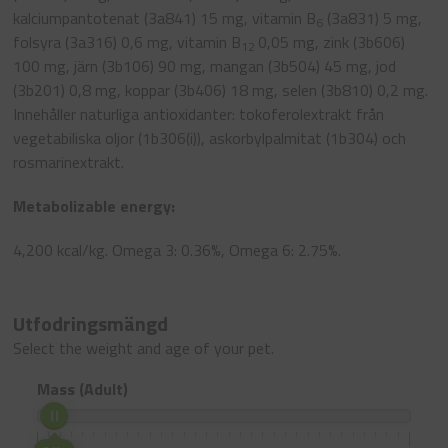
kalciumpantotenat (3a841) 15 mg, vitamin B
(3a831) 5 mg,
6
folsyra (3a316) 0,6 mg, vitamin B
0,05 mg, zink (3b606)
12
100 mg, järn (3b106) 90 mg, mangan (3b504) 45 mg, jod
(3b201) 0,8 mg, koppar (3b406) 18 mg, selen (3b810) 0,2 mg.
Innehåller naturliga antioxidanter: tokoferolextrakt från
vegetabiliska oljor (1b306(i)), askorbylpalmitat (1b304) och
rosmarinextrakt.
Metabolizable energy:
4,200 kcal/kg. Omega 3: 0.36%, Omega 6: 2.75%.
Utfodringsmängd
Select the weight and age of your pet.
Mass (Adult)