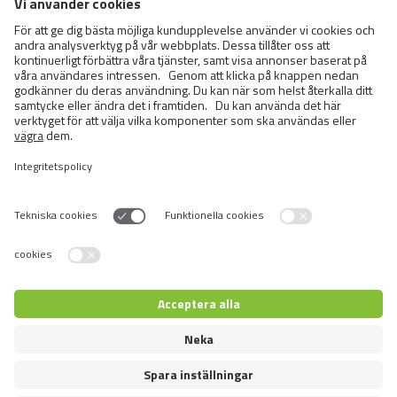
BRIT FRESH BEEF WITH
PUMPKIN PUPPY LARGE BONES
& JOINTS
Switch language
Återförsäljare inloggning
© 2026 VAFO PRAHA s.r.o. Alla rättigheter förbehållna