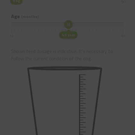
8 Kg
5
90
Age
(months)
4.5 year
12
96
Shown feed dosage is indicative. It's necessary to
follow the current condition of the dog.