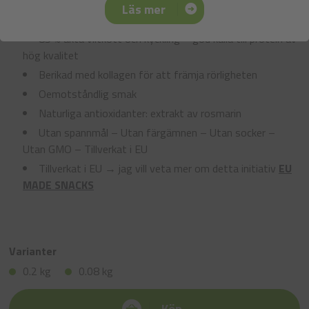
Läs mer
85 % äkta viltkött och kyckling – god källa till protein av
hög kvalitet
Berikad med kollagen för att främja rörligheten
Oemotståndlig smak
Naturliga antioxidanter: extrakt av rosmarin
Utan spannmål – Utan färgämnen – Utan socker –
Utan GMO – Tillverkat i EU
Tillverkat i EU → jag vill veta mer om detta initiativ
EU
MADE SNACKS
Varianter
0.2 kg
0.08 kg
Köp