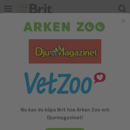
Meny
Sök
×
Brit Meat Jerky Snack–Venison Protein
bar
Nu kan du köpa Brit hos Arken Zoo och
Djurmagazinet!