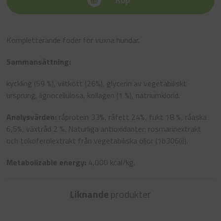
Kompletterande foder för vuxna hundar.
Sammansättning:
kyckling (59 %), viltkött (26%), glycerin av vegetabiliskt
ursprung, lignocellulosa, kollagen (1 %), natriumklorid.
Analysvärden:
råprotein 33%, råfett 24%, fukt 18 %, råaska
6,5%, växtråd 2 %. Naturliga antioxidanter: rosmarinextrakt
och tokoferolextrakt från vegetabiliska oljor (1b306(i)).
Metabolizable energy:
4,000 kcal/kg.
Liknande
produkter