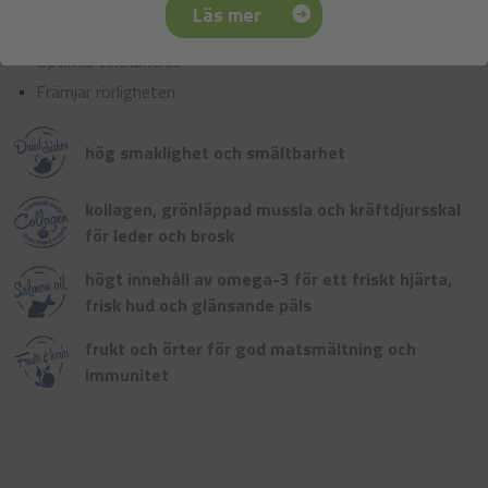
Läs mer
Motverkar stress och stödjer hjärtfunktionen
Optimal viktkontroll
Främjar rörligheten
hög smaklighet och smältbarhet
kollagen, grönläppad mussla och kräftdjursskal
för leder och brosk
högt innehåll av omega-3 för ett friskt hjärta,
frisk hud och glänsande päls
frukt och örter för god matsmältning och
immunitet