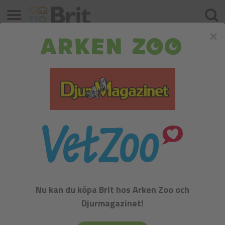
Meny
Sök
×
Brit Premium by Nature Senior S+M
Nu kan du köpa Brit hos Arken Zoo och
Djurmagazinet!