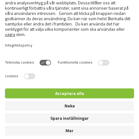
Liknande
produkter
Switch language
Återförsäljare inloggning
© 2026 VAFO PRAHA s.r.o. Alla rättigheter förbehållna