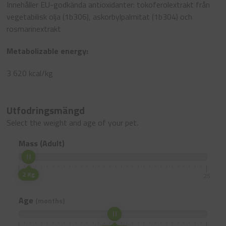
Innehåller EU-godkända antioxidanter: tokoferolextrakt från
vegetabilisk olja (1b306), askorbylpalmitat (1b304) och
rosmarinextrakt
Metabolizable energy:
3 620 kcal/kg
Utfodringsmängd
Select the weight and age of your pet.
Mass (Adult)
2 Kg
1
25
Age
(months)