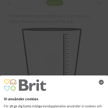
11.5 year
96
180
Shown feed dosage is indicative. It's necessary to
follow the current condition of the dog.
33
Daglig mängd