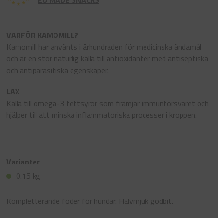
EU MADE SNACKS
VARFÖR KAMOMILL?
Kamomill har använts i århundraden för medicinska ändamål
och är en stor naturlig källa till antioxidanter med antiseptiska
och antiparasitiska egenskaper.
LAX
Källa till omega-3 fettsyror som främjar immunförsvaret och
hjälper till att minska inflammatoriska processer i kroppen.
Varianter
0.15 kg
Kompletterande foder för hundar. Halvmjuk godbit.