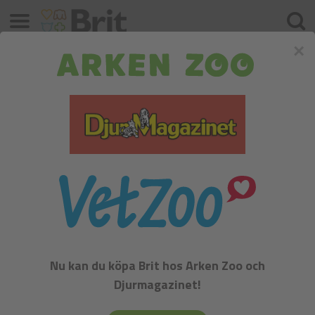
Meny
Sök
×
Brit Care Dog Functional Snack
Antiparasitic Salmon
Nu kan du köpa Brit hos Arken Zoo och
Djurmagazinet!