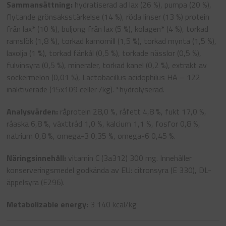
Sammansättning:
hydratiserad ad lax (26 %), pumpa (20 %),
flytande grönsaksstärkelse (14 %), röda linser (13 %) protein
från lax* (10 %), buljong från lax (5 %), kolagen* (4 %), torkad
ramslök (1,8 %), torkad kamomill (1,5 %), torkad mynta (1,5 %),
laxolja (1 %), torkad fänkål (0,5 %), torkade nässlor (0,5 %),
fulvinsyra (0,5 %), mineraler, torkad kanel (0,2 %), extrakt av
sockermelon (0,01 %), Lactobacillus acidophilus HA – 122
inaktiverade (15x109 celler /kg). *hydrolyserad.
Analysvärden:
råprotein 28,0 %, råfett 4,8 %, fukt 17,0 %,
råaska 6,8 %, växttråd 1,0 %, kalcium 1,1 %, fosfor 0,8 %,
natrium 0,8 %, omega-3 0,35 %, omega-6 0,45 %.
Näringsinnehåll:
vitamin C (3a312) 300 mg. Innehåller
konserveringsmedel godkända av EU: citronsyra (E 330), DL-
äppelsyra (E296).
Metabolizable energy:
3 140 kcal/kg