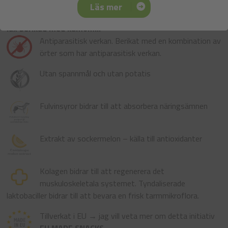
Läs mer
lax berikad med kamomill
Antiparasitisk verkan. Berikat med en kombination av
örter som har antiparasitisk verkan.
Utan spannmål och utan potatis
Fulvinsyror bidrar till att absorbera näringsämnen
Extrakt av sockermelon – källa till antioxidanter
Kolagen bidrar till att regenerera det
muskuloskeletala systemet. Tyndaliserade
laktobaciller bidrar till att bevara en frisk tarmmikroflora.
Tillverkat i EU → jag vill veta mer om detta initiativ