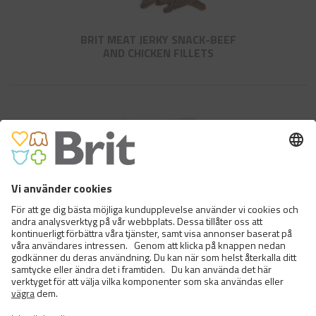
BRIT MEAT JERKY SNACK-BEEF
AND CHICKEN FILLETS
BRIT DENTAL STICK CALM WITH
HEMP & MOTHERWORT​
Brit Dental Stick Calm with Hemp & Motherwort