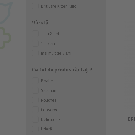
Brit Care Kitten Milk
Vârstă
1 - 12 luni
1 - 7 ani
mai mult de 7 ani
Ce fel de produs căutați?
Boabe
Salamuri
Pouches
Conserve
BR
Delicatese
Litieră