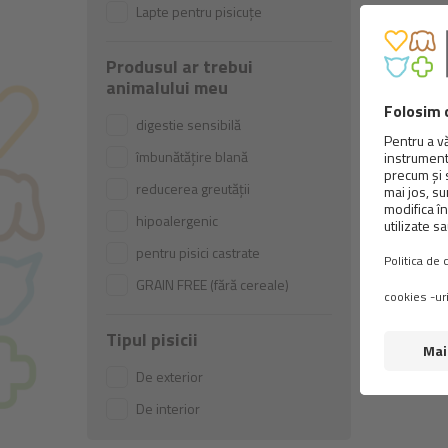
Lapte pentru pisicuțe
Produsul ar trebui
animalului meu
digestie sensibilă
îmbunătățire blană
reducerea greutății
hipoalergenic
pentru pisici castrate
GRAIN FREE (fără cereale)
Tipul pisicii
BR
De exterior
De interior