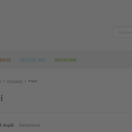
Căutare
 RASE
DESPRE NOI
MAGAZINE
e
●
Produsele
●
Pisici
i
ă după:
Denumirea