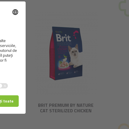
URE
BRIT PREMIUM BY NATURE
B
CAT STERILIZED CHICKEN