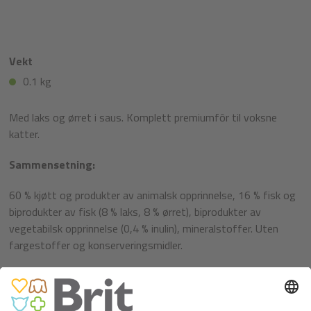
Vekt
0.1 kg
Med laks og ørret i saus. Komplett premiumfôr til voksne
katter.
Sammensetning:
60 % kjøtt og produkter av animalsk opprinnelse, 16 % fisk og
biprodukter av fisk (8 % laks, 8 % ørret), biprodukter av
vegetabilsk opprinnelse (0,4 % inulin), mineralstoffer. Uten
fargestoffer og konserveringsmidler.
Analytiske komponenter:
Grovt protein 8,5 %, Grove oljer og fett 4,5 %, Grov aske 2,5