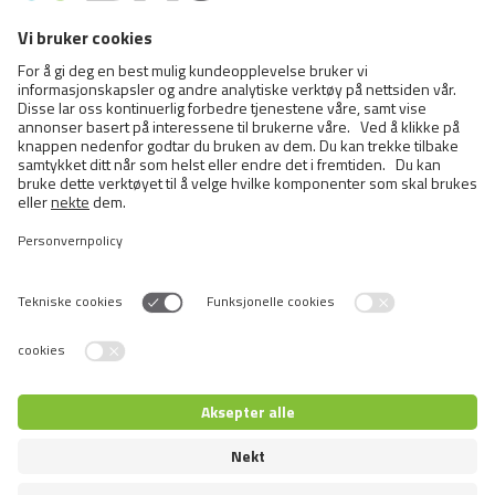
%, Grovt fiber 0,4 %, Fuktighet 82 %.
Ernæringssammensetning:
Vitamin D3 250 IU, Vitamin E 100 mg, Sink 10 mg, Mangan 2
mg, Jod 0,7 mg, Kobber 0,2 mg, Taurin 450 mg, Biotin 100 µg.
Liknende
produkter
Switch language
© 2026 VAFO PRAHA s.r.o. All rights reserved