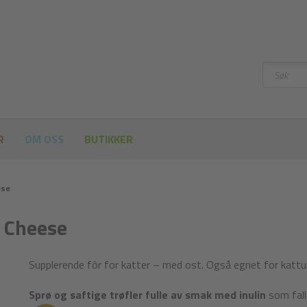
Søke
etter
R
OM OSS
BUTIKKER
ese
s Cheese
Supplerende fôr for katter – med ost. Også egnet for kattu
Sprø og saftige trøfler fulle av smak med inulin
som fall