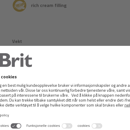
rich cream filling
Vekt
0.05 kg
Sammensetning:
hønsemel, rugmel, rapsolje, mais, meieri-biprodukter, naturlig 
rosmarinekstrakt.
Analytiske komponenter:
råprotein 26,3 %, fettinnhold 18,1 %, fuktighet 10 %, råaske
Omega-6-fettsyrer 4 %.
Ernæringssammensetning: