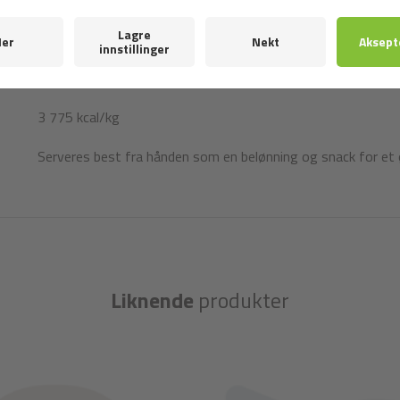
askorbylpalmitat, vitamin E (alfa-tokoferol) 79 mg.
Metabolizable energy:
3 775 kcal/kg
Serveres best fra hånden som en belønning og snack for et øy
Liknende
produkter