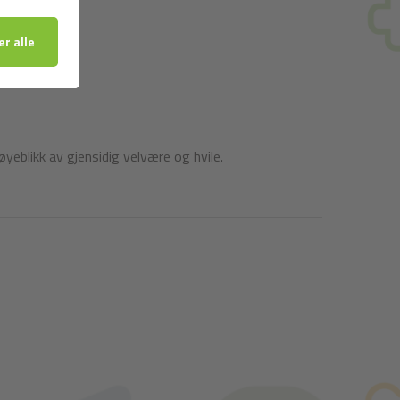
eblikk av gjensidig velvære og hvile.