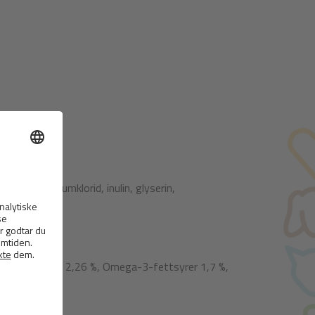
aroma, natriumklorid, inulin, glyserin,
 7,8 %, råfiber 2,26 %, Omega-3-fettsyrer 1,7 %,