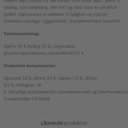
Lekkert kjøttsnacks for alle hunder som elsker kjøtt. Ideelt til
trening, som belønning, eller rett og slett som en smakfull
godbit. Kjøttsnacks er nøkkelen til lydighet og støtter
hundenes naturlige tyggeinstinkt. Komplementært hundefôr.
Sammensetning:
fjærfe
90 % (kylling 26 %),
vegetabilsk
glyserol
, lignocellulose, natriumklorid 0,5 %.
Analytiske komponenter:
råprotein
33 %,
råfett
29 %,
råaske
7,0 %,
råfiber
6,5 %,
fuktighet
18
%.
Naturlige antioksidanter: rosmarinekstrakt og tokoferolekstr
fra planteoljer
(1b306(i)).
Liknende
produkter