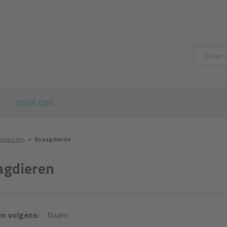
Zoeken
S
OVER ONS
roducten
●
Knaagdieren
agdieren
n volgens:
Naam