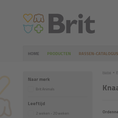
HOME
PRODUCTEN
RASSEN-CATALOGU
Home
●
P
Naar merk
Kna
Brit Animals
Leeftijd
Ordenne
2 weken - 20 weken