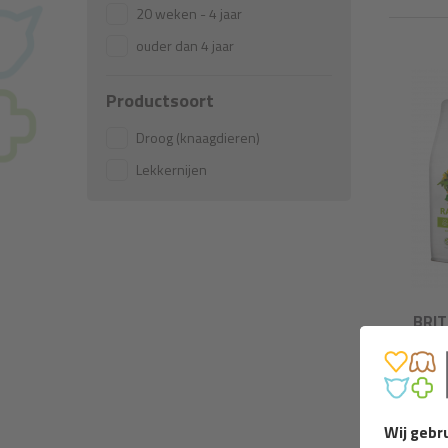
20 weken - 4 jaar
ouder dan 4 jaar
Productsoort
Droog (knaagdieren)
Lekkernijen
BRIT