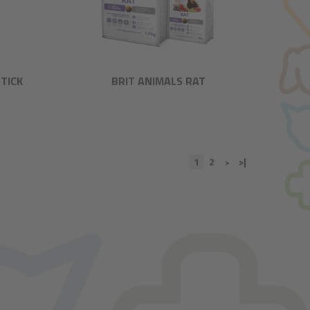
TICK
BRIT ANIMALS RAT
1
2
>|
>