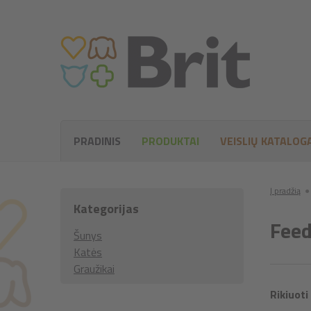
PRADINIS
PRODUKTAI
VEISLIŲ KATALOG
Į pradžią
●
Kategorijas
Feed
Šunys
Katės
Graužikai
Rikiuoti