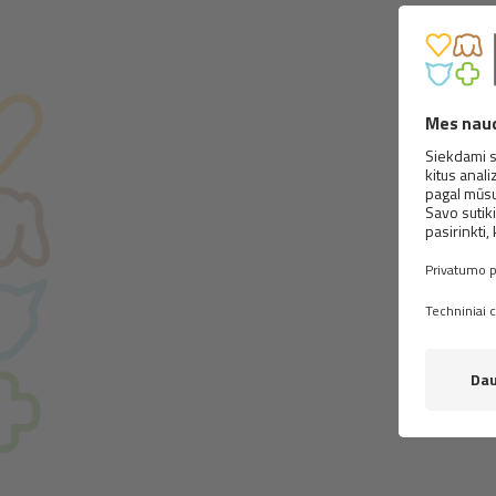
BRI
WI