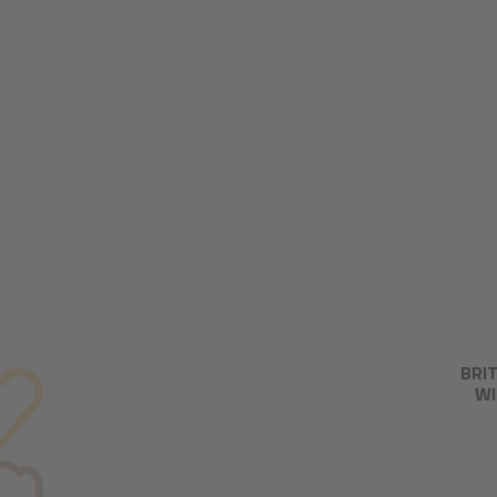
BRI
WI