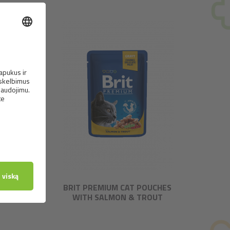
CHES
BRIT PREMIUM CAT POUCHES
WITH SALMON & TROUT