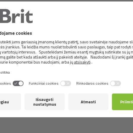
T PREMIUM CAT POUCHES
BRIT PREMIUM CAT POU
TH CHICKEN & TURKEY
WITH COD FISH