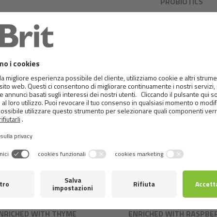
PROBIOTICS
 CARE CRUNCHY CRACKER.
BRIT CARE CRUNCHY CRA
NSECTS WITH SALMON
INSECTS WITH LAM
NRICHED WITH THYME
ENRICHED WITH RASPBE