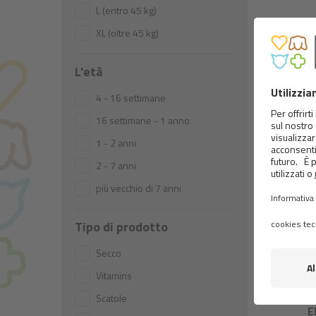
L (entro 45 kg)
XL (oltre 45 kg)
L'età
4 - 16 settimane
16 settimane - 1 anno
1 - 2 anni
2 - 7 anni
più vecchio di 7 anni
Tipo di prodotto
Secco
Vitamins
BRIT
I
Scatole
E