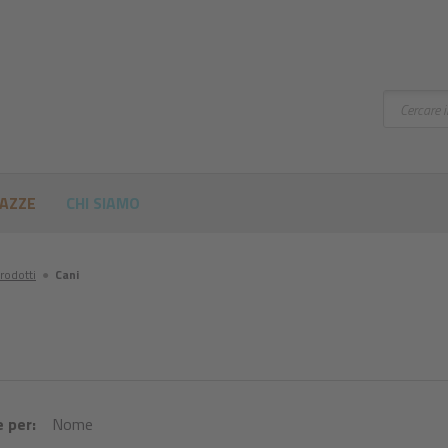
Cercare
RAZZE
CHI SIAMO
rodotti
●
Cani
 per:
Nome