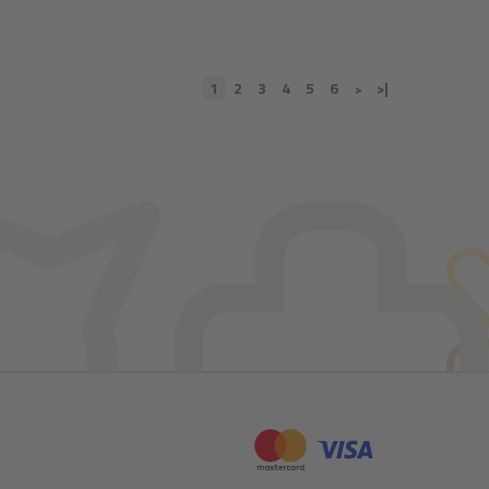
1
2
3
4
5
6
>|
>