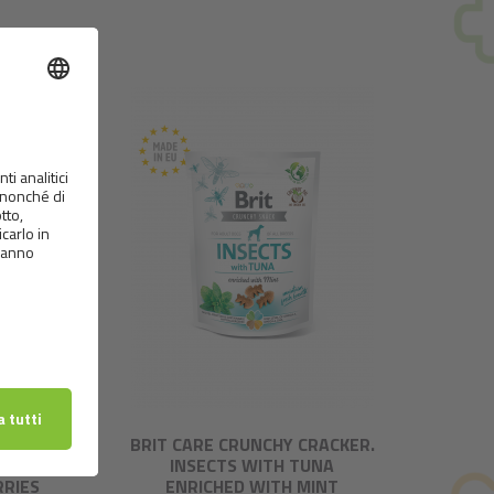
CKER.
BRIT CARE CRUNCHY CRACKER.
B
INSECTS WITH TUNA
RRIES
ENRICHED WITH MINT