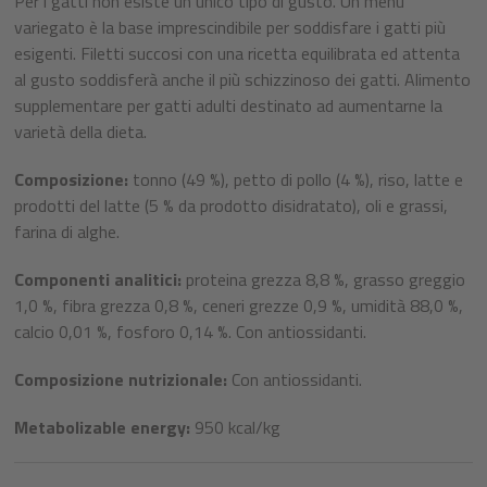
Per i gatti non esiste un unico tipo di gusto. Un menù
variegato è la base imprescindibile per soddisfare i gatti più
esigenti. Filetti succosi con una ricetta equilibrata ed attenta
al gusto soddisferà anche il più schizzinoso dei gatti. Alimento
supplementare per gatti adulti destinato ad aumentarne la
varietà della dieta.
Composizione:
tonno (49 %), petto di pollo (4 %), riso, latte e
prodotti del latte (5 % da prodotto disidratato), oli e grassi,
farina di alghe.
Componenti analitici:
proteina grezza 8,8 %, grasso greggio
1,0 %, fibra grezza 0,8 %, ceneri grezze 0,9 %, umidità 88,0 %,
calcio 0,01 %, fosforo 0,14 %. Con antiossidanti.
Composizione nutrizionale:
Con antiossidanti.
Metabolizable energy:
950 kcal/kg