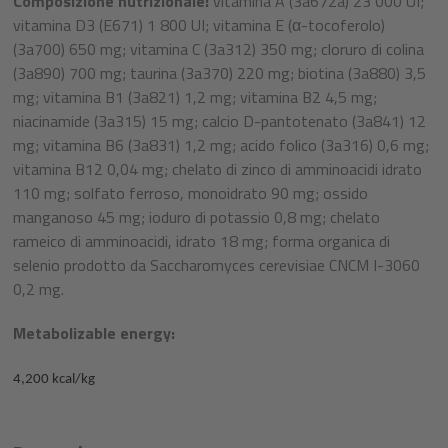
Composizione nutrizionale:
vitamina A (3a672a) 23 000 UI;
vitamina D3 (E671) 1 800 UI; vitamina E (α-tocoferolo)
(3a700) 650 mg; vitamina C (3a312) 350 mg; cloruro di colina
(3a890) 700 mg; taurina (3a370) 220 mg; biotina (3a880) 3,5
mg; vitamina B1 (3a821) 1,2 mg; vitamina B2 4,5 mg;
niacinamide (3a315) 15 mg; calcio D-pantotenato (3a841) 12
mg; vitamina B6 (3a831) 1,2 mg; acido folico (3a316) 0,6 mg;
vitamina B12 0,04 mg; chelato di zinco di amminoacidi idrato
110 mg; solfato ferroso, monoidrato 90 mg; ossido
manganoso 45 mg; ioduro di potassio 0,8 mg; chelato
rameico di amminoacidi, idrato 18 mg; forma organica di
selenio prodotto da Saccharomyces cerevisiae CNCM I-3060
0,2 mg.
Metabolizable energy:
4,200
kcal/kg