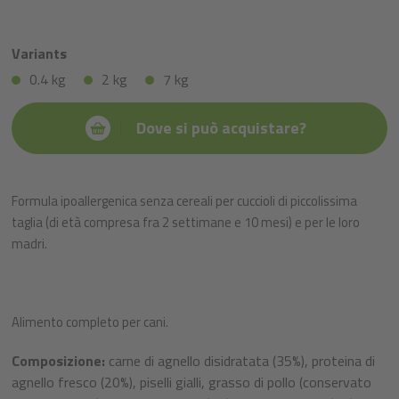
Variants
0.4 kg
2 kg
7 kg
Dove si può acquistare?
Formula ipoallergenica senza cereali per cuccioli di piccolissima
taglia (di età compresa fra 2 settimane e 10 mesi) e per le loro
madri.
Alimento completo per cani.
Composizione:
carne di agnello disidratata (35%), proteina di
agnello fresco (20%), piselli gialli, grasso di pollo (conservato