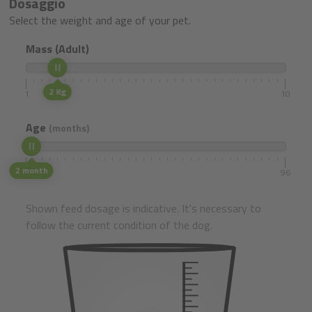
Dosaggio
Select the weight and age of your pet.
Mass (Adult)
2 Kg
1
10
Age
(months)
2 month
1
96
Shown feed dosage is indicative. It's necessary to
follow the current condition of the dog.