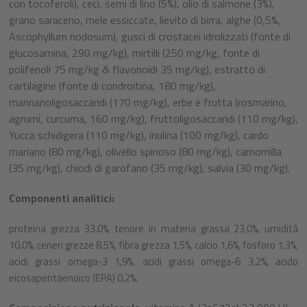
con tocoferoli), ceci, semi di lino (5%), olio di salmone (3%),
grano saraceno, mele essiccate, lievito di birra, alghe (0,5%,
Ascophyllum nodosum), gusci di crostacei idrolizzati (fonte di
glucosamina, 290 mg/kg), mirtilli (250 mg/kg, fonte di
polifenoli 75 mg/kg & flavonoidi 35 mg/kg), estratto di
cartilagine (fonte di condroitina, 180 mg/kg),
mannanoligosaccaridi (170 mg/kg), erbe e frutta (rosmarino,
agrumi, curcuma, 160 mg/kg), fruttoligosaccaridi (110 mg/kg),
Yucca schidigera (110 mg/kg), inulina (100 mg/kg), cardo
mariano (80 mg/kg), olivello spinoso (80 mg/kg), camomilla
(35 mg/kg), chiodi di garofano (35 mg/kg), salvia (30 mg/kg).
Componenti analitici:
proteina grezza 33,0%, tenore in materia grassa 23,0%, umidità
10,0%, ceneri grezze 8,5%, fibra grezza 1,5%, calcio 1,6%, fosforo 1,3%,
acidi grassi omega-3 1,9%, acidi grassi omega-6 3,2%, acido
eicosapentaenoico (EPA) 0,2%.