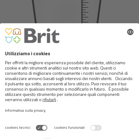
45
Dose giornaliera
I prodotti
simili