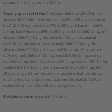
nátrium 0,4 %, magnézium 0,07 %.
Tápanyag összetétele:
A-vitamin (3a672a) 20000 IU, D3-
vitamin (E671) 800 IU, E-vitamin (3a700) 600 mg, C-vitamin
(3a312) 300 mg, taurin (3a370) 2500 mg, L-karnitin (3a910)
50 mg, kolin-klorid (3a890) 2500 mg, biotin (3a880) 2 mg, B1-
vitamin (3a821) 10 mg, B2-vitamin 12 mg, nikotinamid
(3a315) 50 mg, kalcium-pantotenát (3a841) 40 mg, B6-
vitamin (3a831) 10 mg, folsav (3a316) 2 mg, B1-vitamin2
0,04 mg, cink (3b606) 120 mg, vas (3b106) 45 mg, mangán
(3b504) 55 mg, kálium-jodid (3b201) 4 mg, réz (3b406) 10 mg,
szelén (3b8.10) 0,2 mg, L-methionin (3c305) 2000 mg. EU
által jóváhagyott természetes antioxidánsokat tartalmaz:
növényi eredetű olajból nyert tokoferol kivonatok (1b306),
aszkorbil-palmitát (1b304), rozmaring-kivonat.
Metabolizable energy:
3,640 kcal/kg