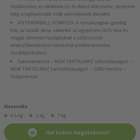
húsőrlemény az eledelnek ízt és illatot kölcsönöz, amelynek
még a legínyencebb cicák sem képesek ellenállni.
ANTIHAIRBALL KOMPLEX. A rostanyagban gazdag
tök, az aszalt alma, valamint az egyiptomi útifű héja és
magjai sikeresen hozájárulnak a szőrcsomók
emésztőrendszeren keresztüli problémamentes
továbbjutásához.
Gabonamentes - NEM TARTALMAZ színezőanyagot –
NEM TARTALMAZ tartósítóanyagot – GMO mentes –
Szójamentes
Kiszerelés
0.4 kg
2 kg
7 kg
Hol tudom megvásárolni?