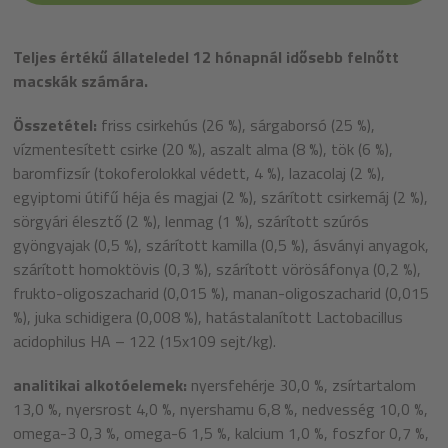
Teljes értékű állateledel 12 hónapnál idősebb felnőtt
macskák számára.
Összetétel:
friss csirkehús (26 %), sárgaborsó (25 %),
vízmentesített csirke (20 %), aszalt alma (8 %), tök (6 %),
baromfizsír (tokoferolokkal védett, 4 %), lazacolaj (2 %),
egyiptomi útifű héja és magjai (2 %), szárított csirkemáj (2 %),
sörgyári élesztő (2 %), lenmag (1 %), szárított szúrós
gyöngyajak (0,5 %), szárított kamilla (0,5 %), ásványi anyagok,
szárított homoktövis (0,3 %), szárított vörösáfonya (0,2 %),
frukto-oligoszacharid (0,015 %), manan-oligoszacharid (0,015
%), juka schidigera (0,008 %), hatástalanított Lactobacillus
acidophilus HA – 122 (15x109 sejt/kg).
analitikai alkotóelemek:
nyersfehérje 30,0 %, zsírtartalom
13,0 %, nyersrost 4,0 %, nyershamu 6,8 %, nedvesség 10,0 %,
omega-3 0,3 %, omega-6 1,5 %, kalcium 1,0 %, foszfor 0,7 %,