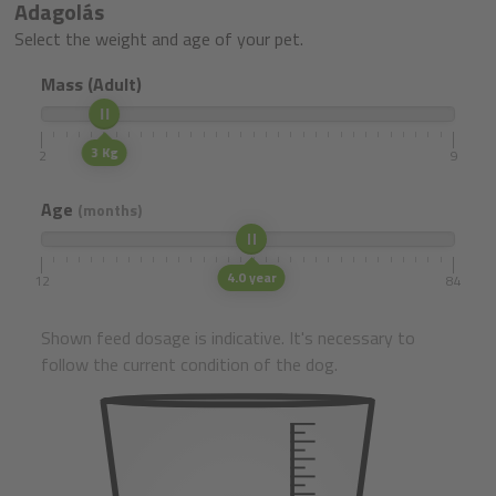
Adagolás
Select the weight and age of your pet.
Mass (Adult)
3 Kg
2
9
Age
(months)
4.0 year
12
84
Shown feed dosage is indicative. It's necessary to
follow the current condition of the dog.