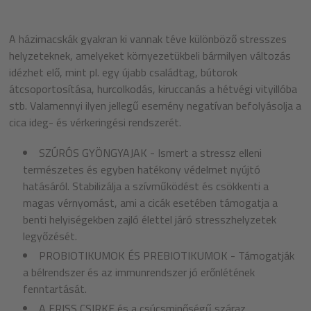
A házimacskák gyakran ki vannak téve különböző stresszes
helyzeteknek, amelyeket környezetükbeli bármilyen változás
idézhet elő, mint pl. egy újabb családtag, bútorok
átcsoportosítása, hurcolkodás, kiruccanás a hétvégi vityillóba
stb. Valamennyi ilyen jellegű esemény negatívan befolyásolja a
cica ideg- és vérkeringési rendszerét.
SZÚRÓS GYÖNGYAJAK - Ismert a stressz elleni
természetes és egyben hatékony védelmet nyújtó
hatásáról. Stabilizálja a szívműködést és csökkenti a
magas vérnyomást, ami a cicák esetében támogatja a
benti helyiségekben zajló élettel járó stresszhelyzetek
legyőzését.
PROBIOTIKUMOK ÉS PREBIOTIKUMOK - Támogatják
a bélrendszer és az immunrendszer jó erőnlétének
fenntartását.
A FRISS CSIRKE és a csúcsminőségű száraz