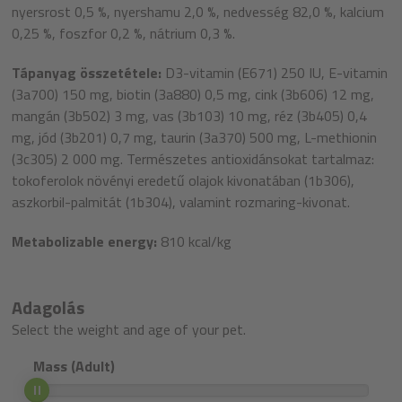
nyersrost 0,5 %, nyershamu 2,0 %, nedvesség 82,0 %, kalcium
0,25 %, foszfor 0,2 %, nátrium 0,3 %.
Tápanyag összetétele:
D3-vitamin (E671) 250 IU, E-vitamin
(3a700) 150 mg, biotin (3a880) 0,5 mg, cink (3b606) 12 mg,
mangán (3b502) 3 mg, vas (3b103) 10 mg, réz (3b405) 0,4
mg, jód (3b201) 0,7 mg, taurin (3a370) 500 mg, L-methionin
(3c305) 2 000 mg. Természetes antioxidánsokat tartalmaz:
tokoferolok növényi eredetű olajok kivonatában (1b306),
aszkorbil-palmitát (1b304), valamint rozmaring-kivonat.
Metabolizable energy:
810 kcal/kg
Adagolás
Select the weight and age of your pet.
Mass (Adult)