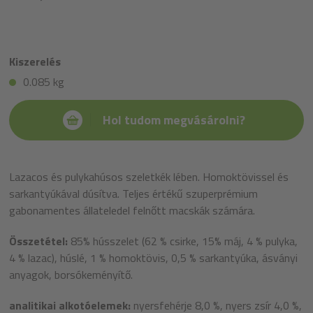
Kiszerelés
0.085 kg
Hol tudom megvásárolni?
Lazacos és pulykahúsos szeletkék lében. Homoktövissel és
sarkantyúkával dúsítva. Teljes értékű szuperprémium
gabonamentes állateledel felnőtt macskák számára.
Összetétel:
85% hússzelet (62 % csirke, 15% máj, 4 % pulyka,
4 % lazac), húslé, 1 % homoktövis, 0,5 % sarkantyúka, ásványi
anyagok, borsókeményítő.
analitikai alkotóelemek:
nyersfehérje 8,0 %, nyers zsír 4,0 %,