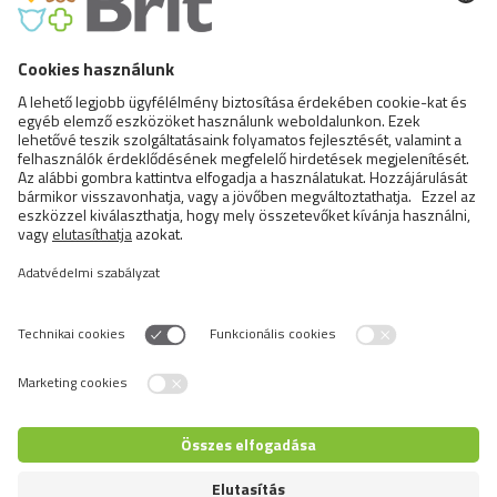
170
Napi adag
Hasonló
termékek
Switch language