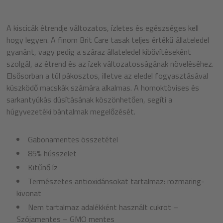
A kiscicák étrendje változatos, ízletes és egészséges kell
hogy legyen. A finom Brit Care tasak teljes értékű állateledel
gyanánt, vagy pedig a száraz állateledel kibővítéseként
szolgál, az étrend és az ízek változatosságának növeléséhez.
Elsősorban a túl pákosztos, illetve az eledel fogyasztásával
küszködő macskák számára alkalmas. A homoktövises és
sarkantyúkás dúsításának köszönhetően, segíti a
húgyvezetéki bántalmak megelőzését.
Gabonamentes összetétel
85% hússzelet
Kitűnő íz
Természetes antioxidánsokat tartalmaz: rozmaring-
kivonat
Nem tartalmaz adalékként használt cukrot –
Szójamentes – GMO mentes