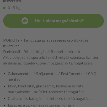
Kiszerelés
0.15 kg
Hol tudom megvásárolni?
MOBILITY - Támogatja az egészséges csontokat és
ízületeket
Funkcionális félpuha kiegészítő eledel kutyáknak.
Aktív dolgozó és sportoló felnőtt kutyák számára. Szintén
alkalmas az idősebb kutyák mozgásának támogatására.
Gabonamentes / Szójamentes / Festékmentes / GMO-
mentes
MSM, kondroitin, glükózamin, boswellia serrata,
macskaköröm - az ízületi rendszer támogatása
C-vitamin és kollagén - ízületek és inak támogatása
Lazac és alga - omega-3 zsírsav forrás -