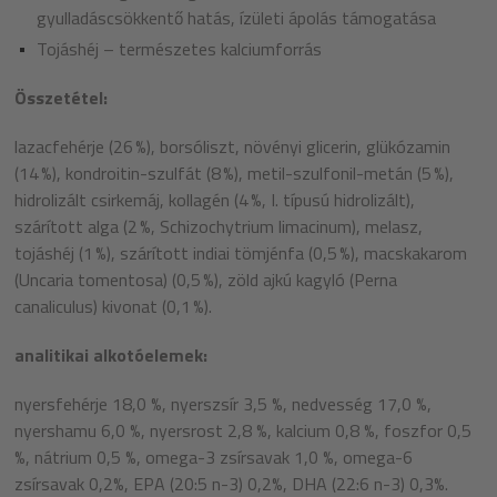
gyulladáscsökkentő hatás, ízületi ápolás támogatása
Tojáshéj – természetes kalciumforrás
Összetétel:
lazacfehérje (26 %), borsóliszt, növényi glicerin, glükózamin
(14 %), kondroitin-szulfát (8 %), metil-szulfonil-metán (5 %),
hidrolizált csirkemáj, kollagén (4 %, I. típusú hidrolizált),
szárított alga (2 %, Schizochytrium limacinum), melasz,
tojáshéj (1 %), szárított indiai tömjénfa (0,5 %), macskakarom
(Uncaria tomentosa) (0,5 %), zöld ajkú kagyló (Perna
canaliculus) kivonat (0,1 %).
analitikai alkotóelemek:
nyersfehérje 18,0 %, nyerszsír 3,5 %, nedvesség 17,0 %,
nyershamu 6,0 %, nyersrost 2,8 %, kalcium 0,8 %, foszfor 0,5
%, nátrium 0,5 %, omega-3 zsírsavak 1,0 %, omega-6
zsírsavak 0,2%, EPA (20:5 n-3) 0,2%, DHA (22:6 n-3) 0,3%.