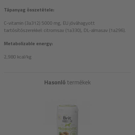
Tápanyag összetétele:
C-vitamin (3a312) 5000 mg, EU jóváhagyott
tartósítószerekkel: citromsav (1a330), DL-almasav (1a296).
Metabolizable energy:
2,980 kcal/kg
Hasonló
termékek