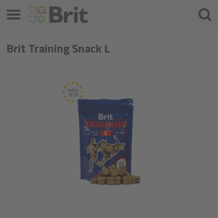
Menü
Keres
Brit Training Snack L