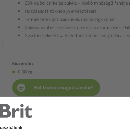
85% valódi csirke és pulyka – kiváló minőségű fehérje
Hozzáadott tökkel a jó emésztésért
Természetes antioxidánsok: rozmaringkivonat
Gabonamentes - színezékmentes - cukormentes - G
Gyártási hely: EU → Szeretnék többet megtudni a k
Kiszerelés
0.08 kg
Hol tudom megvásárolni?
Összetétel:
csirke (59%), pulyka (26%), növényi eredetű glicerin, lignocell