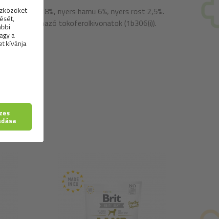
, nedvesség 18%, nyers hamu 6%, nyers rost 2,5%.
jokból származó tokoferolkivonatok (1b306(i)).