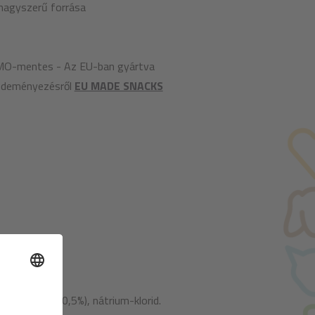
 nagyszerű forrása
MO-mentes - Az EU-ban gyártva
ezdeményezésről
EU MADE SNACKS
ulóz, sütőtök (0,5%), nátrium-klorid.