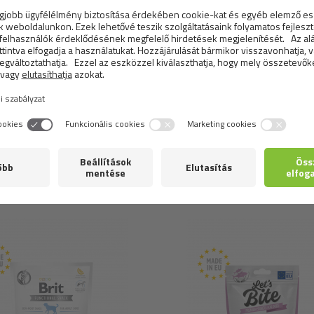
analitikai alkotóelemek:
nyers fehérje 35%, nyers zsír 23%
Természetes antioxidánsok: rozmaringkivonat és növényi ola
Metabolizable energy:
3,960 kcal/kg
Hasonló
termékek