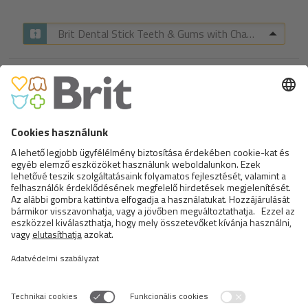
Brit Dental Stick Teeth & Gums with Chamomile & Sage
LET’S BITE MEAT SNACKS. DUCK
BARS.