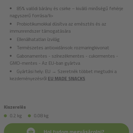
85% valódi bárány és csirke – kiváló minőségű fehérje
nagyszerű forrása/li>
Probiotikumokkal dúsítva az emésztés és az
immunrendszer támogatására
Ellenálhatatlan ízvilág
Természetes antioxidánsok: rozmaringkivonat
Gabonamentes - színezékmentes - cukormentes -
GMO-mentes - Az EU-ban gyártva
Gyártási hely: EU → Szeretnék többet megtudni a
kezdeményezésről
EU MADE SNACKS
Kiszerelés
0.2 kg
0.08 kg
Hol tudom megvásárolni?