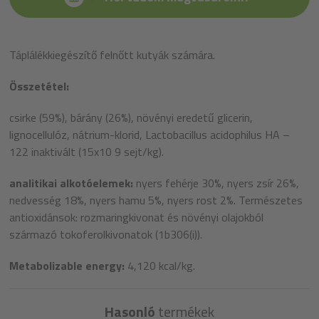
Táplálékkiegészítő felnőtt kutyák számára.
Összetétel:
csirke (59%), bárány (26%), növényi eredetű glicerin,
lignocellulóz, nátrium-klorid, Lactobacillus acidophilus HA –
122 inaktivált (15x10 9 sejt/kg).
analitikai alkotóelemek:
nyers fehérje 30%, nyers zsír 26%,
nedvesség 18%, nyers hamu 5%, nyers rost 2%. Természetes
antioxidánsok: rozmaringkivonat és növényi olajokból
származó tokoferolkivonatok (1b306(i)).
Metabolizable energy:
4,120 kcal/kg.
Hasonló
termékek