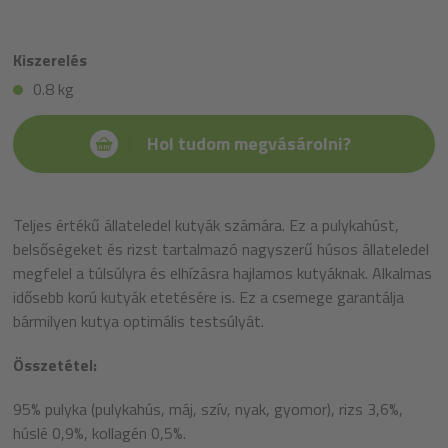
Kiszerelés
0.8 kg
Hol tudom megvásárolni?
Teljes értékű állateledel kutyák számára. Ez a pulykahúst,
belsőségeket és rizst tartalmazó nagyszerű húsos állateledel
megfelel a túlsúlyra és elhízásra hajlamos kutyáknak. Alkalmas
idősebb korú kutyák etetésére is. Ez a csemege garantálja
bármilyen kutya optimális testsúlyát.
Összetétel:
95% pulyka (pulykahús, máj, szív, nyak, gyomor), rizs 3,6%,
húslé 0,9%, kollagén 0,5%.