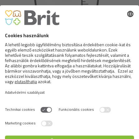
260
Napi adag
Hasonló
termékek