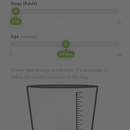
Mass (Adult)
8 Kg
5
90
Age
(months)
8.0 year
12
180
Shown feed dosage is indicative. It's necessary to
follow the current condition of the dog.