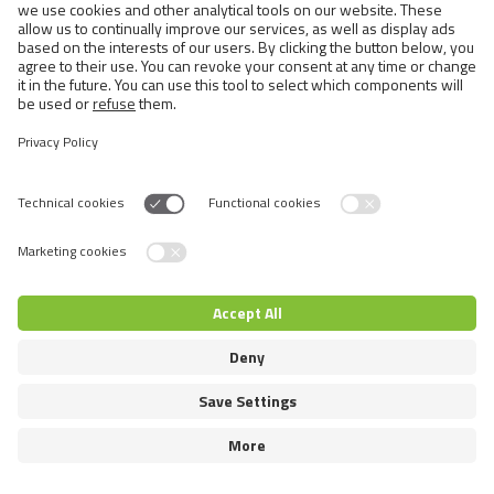
© 2026 VAFO PRAHA s.r.o. Επιφύλαξη παντός δικαιώματος