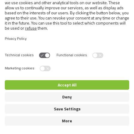
© 2026 VAFO PRAHA s.r.o. Επιφύλαξη παντός δικαιώματος