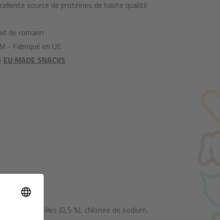
xcellente source de protéines de haute qualité
it de romarin
M - Fabriqué en UE
ve
EU MADE SNACKS
cellulose, myrtilles (0,5 %), chlorure de sodium.