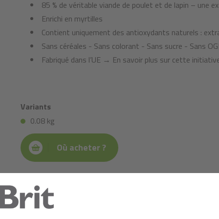
85 % de véritable viande de poulet et de lapin – une e
Enrichi en myrtilles
Contient uniquement des antioxydants naturels : extra
Sans céréales - Sans colorant - Sans sucre - Sans OG
Fabriqué dans l’UE → En savoir plus sur cette initiati
Variants
0.08 kg
Où acheter ?
Composition:
poulet (59 %), lapin (26 %), glycérine d'origine végétale, ligno