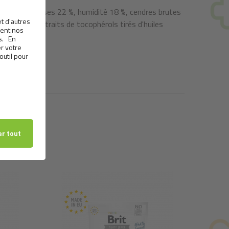
atières grasses 22 %, humidité 18 %, cendres brutes
 romarin et extraits de tocophérols tirés d'huiles