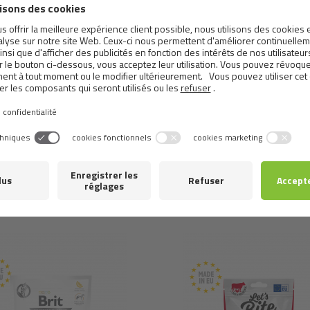
Composants analytiques:
protéine brute 33 %, teneur en m
5,5 %, cellulose brute 2 %. Antioxydants naturels : extrait de
végétales (1b306(i)).
Metabolizable energy:
3,950 kcal/kg.
Produits
similaires