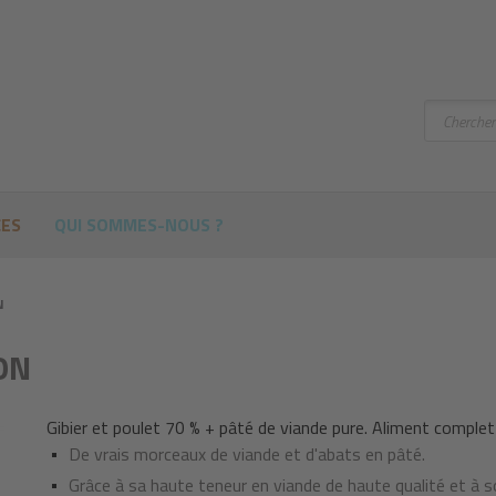
Chercher
CES
QUI SOMMES-NOUS ?
N
ON
Gibier et poulet 70 % + pâté de viande pure. Aliment complet
De vrais morceaux de viande et d'abats en pâté.
Grâce à sa haute teneur en viande de haute qualité et à s