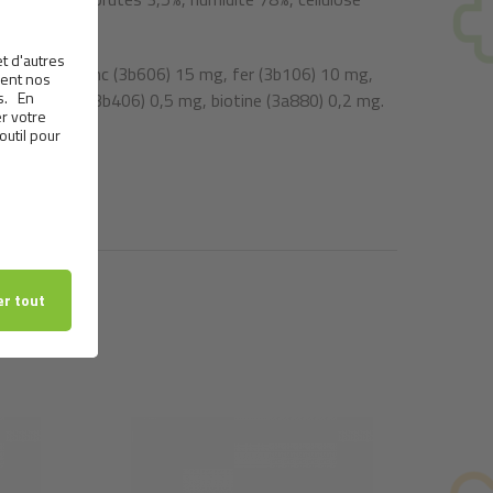
) 100 mg, zinc (3b606) 15 mg, fer (3b106) 10 mg,
mg, cuivre (3b406) 0,5 mg, biotine (3a880) 0,2 mg.
5000 mg.