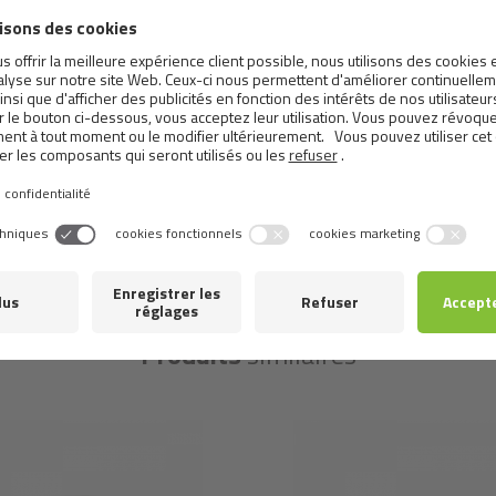
brute 0,5%, calcium 0,1 %, phosphore 0,3 %, sodium 0,2 %. >
Ingrédients:
vitamine D3 (3a671) 250 UI, vitamine E (3a700
manganèse (3b504) 3 mg, iodure de potassium (3b201) 0,75 
Additifs technologiques par kg: gomme de caroube (E410) 
Metabolizable energy:
1,054 kcal/kg
Produits
similaires