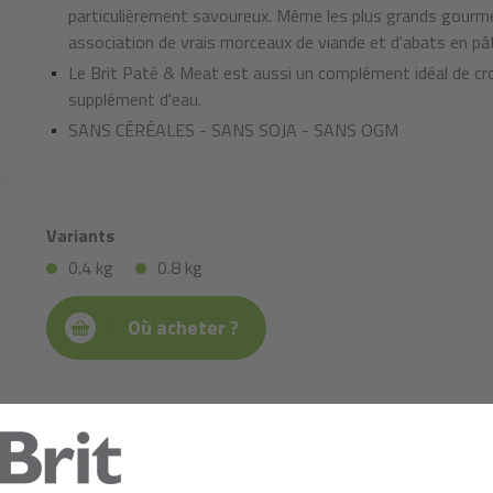
particulièrement savoureux. Même les plus grands gourmet
association de vrais morceaux de viande et d'abats en pâ
Le Brit Paté & Meat est aussi un complément idéal de croq
supplément d'eau.
SANS CÉRÉALES - SANS SOJA - SANS OGM
Variants
0.4 kg
0.8 kg
Où acheter ?
Composition:
poulet 44% (viande et organes), venaison 26% 
pois 1 %, huile de saumon 0,5 %.
Composants analytiques:
protéine brute 8%, graisse brute