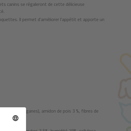
s canins se régaleront de cette délicieuse
té.
uettes. Il permet d'améliorer l'appétit et apporte un
(viande et organes), amidon de pois 3 %, fibres de
 7%, cendres brutes 3,5%, humidité 78%, cellulose