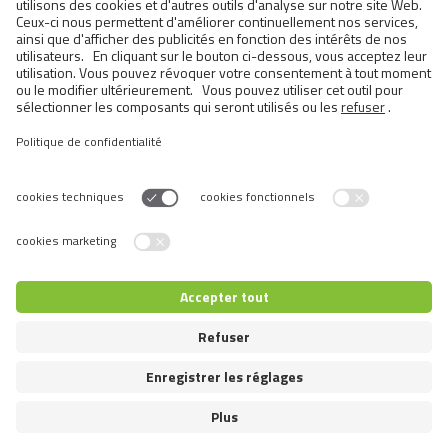
Metabolizable energy:
3,160 kcal/kg
Produits
similaires
Switch language
© 2026 VAFO PRAHA s.r.o. Tous droits réservés.