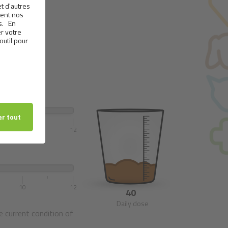
10
12
10
12
40
Daily dose
e current condition of