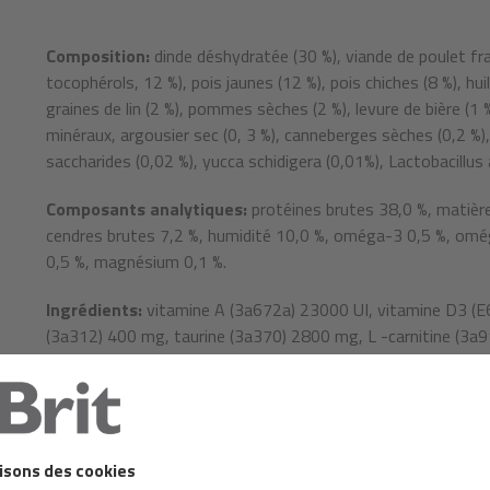
Composition:
dinde déshydratée (30 %), viande de poulet fraî
tocophérols, 12 %), pois jaunes (12 %), pois chiches (8 %), hu
graines de lin (2 %), pommes sèches (2 %), levure de bière (1 
minéraux, argousier sec (0, 3 %), canneberges sèches (0,2 %)
saccharides (0,02 %), yucca schidigera (0,01%), Lactobacillus 
Composants analytiques:
protéines brutes 38,0 %, matière
cendres brutes 7,2 %, humidité 10,0 %, oméga-3 0,5 %, omég
0,5 %, magnésium 0,1 %.
Ingrédients:
vitamine A (3a672a) 23000 UI, vitamine D3 (E
(3a312) 400 mg, taurine (3a370) 2800 mg, L -carnitine (3a9
biotine (3a880) 2,5 mg de vitamine B1 ( 3a821 ) 12 mg de 
D-pantothénate, calcium (3a841) 50 mg, vitamine B6 (3a831
0,05 mg, zinc (3b606) 140 mg, fer (3b106) 55 mg, manganè
mg, cuivre (3b406) 12 mg, sélénium (3b8.10) 0,2 mg, L-mét
naturels approuvés par l’UE : extraits de tocophérol tirés d'