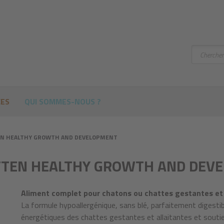
Chercher
CES
QUI SOMMES-NOUS ?
ITTEN HEALTHY GROWTH AND DEVELOPMENT
e KITTEN HEALTHY GROWTH AND DE
Aliment complet pour chatons ou chattes gestantes et 
La formule hypoallergénique, sans blé, parfaitement digestib
énergétiques des chattes gestantes et allaitantes et souti