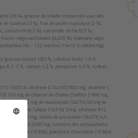
che (26 %), graisse de volaille (conservée avec des
ile de saumon (3 %), foie de poulet hydrolysé (2 %),
%), colostrum (0,5 %), camomille sèche (0,5 %),
, fructo-oligosaccharides (0,025 %), mannane oligo-
acidophilus HA - 122 inactivé (15x10 9 cellules/kg).
s grasses brutes 18,0 %, cellulose brute 1,5 %,
a-6 2, 2 %, calcium 1,2 %, phosphore 0,9 %, sodium
671) 1000 UI, vitamine E (3a700) 800 mg, vitamine C
10) 100 mg de chlorure de choline (3a890) 2 800 mg,
vitamine B2, 15 mg de niacinamide (3a315) 60 mg de
) 12 mg, acide folique (3a316) 3 mg, vitamine B12
se (3b504) 65 mg, iodure de potassium (3b201) 4,5
hionine (3c305) 2500 mg. Contient des antioxydants
huiles végétales (1b306), palmitate d'ascorbyle (1b304)