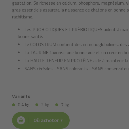
gestation. Sa richesse en calcium, phosphore, magnésium, v
gras essentiels assurera la naissance de chatons en bonne s
rachitisme.
Les PROBIOTIQUES ET PRÉBIOTIQUES aident à mainten
bonne santé.
Le COLOSTRUM contient des immunoglobulines, des ant
La TAURINE favorise une bonne vue et un cœur en bo
La HAUTE TENEUR EN PROTÉINE aide à maintenir la c
SANS céréales - SANS colorants - SANS conservate
Variants
0.4 kg
2 kg
7 kg
Où acheter ?