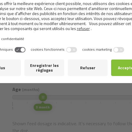
et extrait de romarin.
Metabolizable energy:
4,000 kcal/kg
Dosage
Select the weight and age of your pet.
Mass (Adult)
7 Kg
2
Age
(months)
3 month
1
Shown feed dosage is indicative. It's necessary to follow th
the dog.