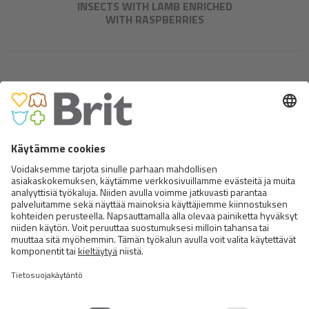
INSECTS WITH LAMB ENRICHED
WITH RASPBERRIES
BRIT DENTAL STICK TEETH &
GUMS WITH CHAMOMILE &
SAGE​
Brit Dental Stick Teeth & Gums with Chamomile & Sage