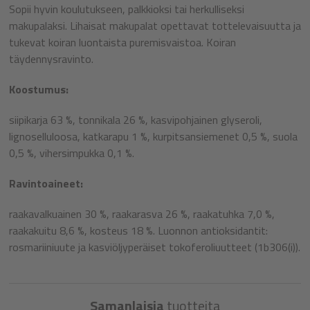
Sopii hyvin koulutukseen, palkkioksi tai herkulliseksi
makupalaksi. Lihaisat makupalat opettavat tottelevaisuutta ja
tukevat koiran luontaista puremisvaistoa. Koiran
täydennysravinto.
Koostumus:
siipikarja 63 %, tonnikala 26 %, kasvipohjainen glyseroli,
lignoselluloosa, katkarapu 1 %, kurpitsansiemenet 0,5 %, suola
0,5 %, vihersimpukka 0,1 %.
Ravintoaineet:
raakavalkuainen 30 %, raakarasva 26 %, raakatuhka 7,0 %,
raakakuitu 8,6 %, kosteus 18 %.
Luonnon antioksidantit:
rosmariiniuute ja kasviöljyperäiset tokoferoliuutteet (1b306(i)).
Samanlaisia
tuotteita