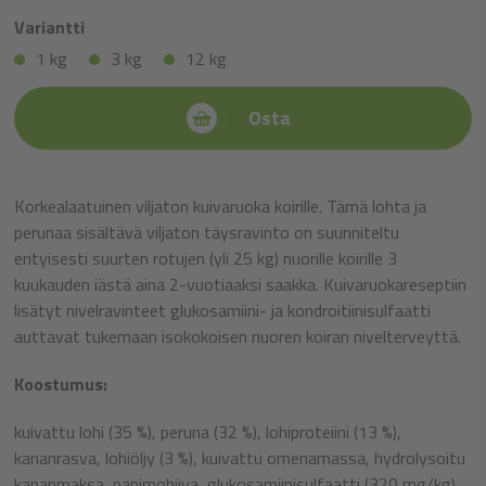
Variantti
1 kg
3 kg
12 kg
Osta
Korkealaatuinen viljaton kuivaruoka koirille. Tämä lohta ja
perunaa sisältävä viljaton täysravinto on suunniteltu
erityisesti suurten rotujen (yli 25 kg) nuorille koirille 3
kuukauden iästä aina 2-vuotiaaksi saakka. Kuivaruokareseptiin
lisätyt nivelravinteet glukosamiini- ja kondroitiinisulfaatti
auttavat tukemaan isokokoisen nuoren koiran nivelterveyttä.
Koostumus:
kuivattu lohi (35 %), peruna (32 %), lohiproteiini (13 %),
kananrasva, lohiöljy (3 %), kuivattu omenamassa, hydrolysoitu
kananmaksa, panimohiiva, glukosamiinisulfaatti (320 mg/kg),