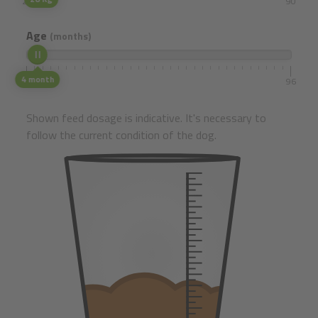
25
90
Age
(months)
4 month
1
96
Shown feed dosage is indicative. It's necessary to
follow the current condition of the dog.