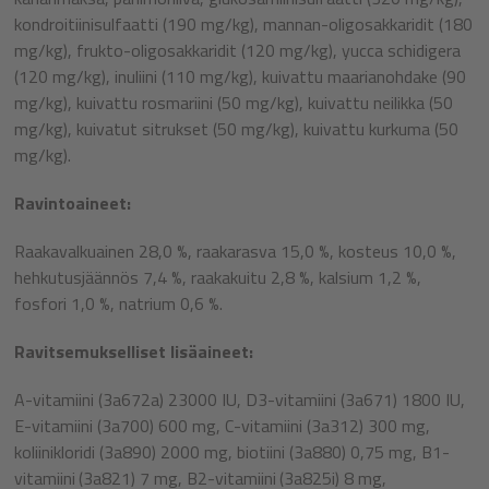
kondroitiinisulfaatti (190 mg/kg), mannan-oligosakkaridit (180
mg/kg), frukto-oligosakkaridit (120 mg/kg), yucca schidigera
(120 mg/kg), inuliini (110 mg/kg), kuivattu maarianohdake (90
mg/kg), kuivattu rosmariini (50 mg/kg), kuivattu neilikka (50
mg/kg), kuivatut sitrukset (50 mg/kg), kuivattu kurkuma (50
mg/kg).
Ravintoaineet:
Raakavalkuainen 28,0 %, raakarasva 15,0 %, kosteus 10,0 %,
hehkutusjäännös 7,4 %, raakakuitu 2,8 %, kalsium 1,2 %,
fosfori 1,0 %, natrium 0,6 %.
Ravitsemukselliset lisäaineet:
A-vitamiini (3a672a) 23000 IU, D3-vitamiini (3a671) 1800 IU,
E-vitamiini (3a700) 600 mg, C-vitamiini (3a312) 300 mg,
koliinikloridi (3a890) 2000 mg, biotiini (3a880) 0,75 mg, B1-
vitamiini
(3a821) 7 mg, B2-vitamiini
(3a825i) 8 mg,