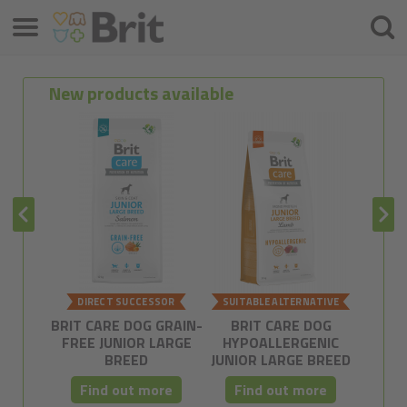
Valikko
Hae
New products available
DIRECT SUCCESSOR
SUITABLE ALTERNATIVE
POSSI
BRIT CARE DOG GRAIN-
BRIT CARE DOG
BR
FREE JUNIOR LARGE
HYPOALLERGENIC
SUSTA
BREED
JUNIOR LARGE BREED
LA
Find out more
Find out more
Fi