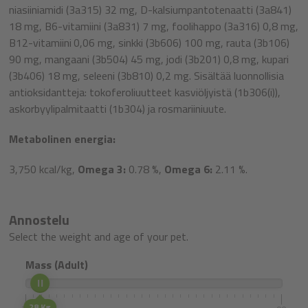
niasiiniamidi (3a315) 32 mg, D-kalsiumpantotenaatti (3a841)
18 mg, B6-vitamiini (3a831) 7 mg, foolihappo (3a316) 0,8 mg,
B12-vitamiini
0,06 mg, sinkki (3b606) 100 mg, rauta (3b106)
90 mg, mangaani (3b504) 45 mg, jodi (3b201) 0,8 mg, kupari
(3b406) 18 mg, seleeni (3b810) 0,2 mg. Sisältää luonnollisia
antioksidantteja: tokoferoliuutteet kasviöljyistä (1b306(i)),
askorbyylipalmitaatti (1b304) ja rosmariiniuute.
Metabolinen energia:
3,750
kcal/kg,
Omega 3:
0.78 %,
Omega 6:
2.11 %.
Annostelu
Select the weight and age of your pet.
Mass (Adult)
28 Kg