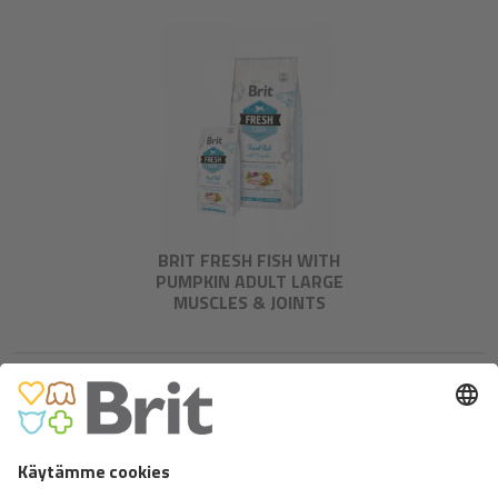
BRIT FRESH FISH WITH
PUMPKIN ADULT LARGE
MUSCLES & JOINTS