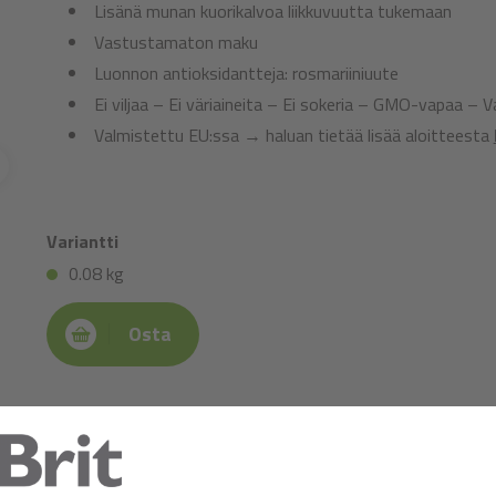
Lisänä munan kuorikalvoa liikkuvuutta tukemaan
Vastustamaton maku
Luonnon antioksidantteja: rosmariiniuute
Ei viljaa – Ei väriaineita – Ei sokeria – GMO-vapaa – 
Valmistettu EU:ssa → haluan tietää lisää aloitteesta
Variantti
0.08 kg
Osta
Koostumus:
kana (59 %), ankka (26 %), kasvipohjainen glyseroli, lignosell