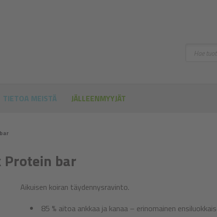
Hae
TIETOA MEISTÄ
JÄLLEENMYYJÄT
 bar
 Protein bar
Aikuisen koiran täydennysravinto.
85 % aitoa ankkaa ja kanaa – erinomainen ensiluokkaise