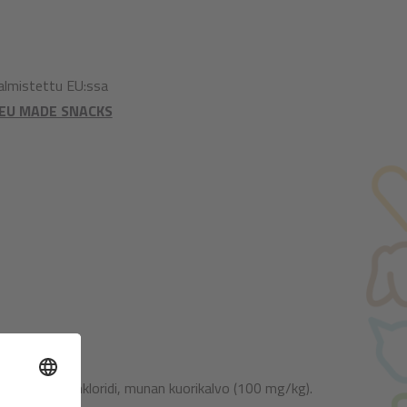
Valmistettu EU:ssa
EU MADE SNACKS
uloosa, natriumkloridi, munan kuorikalvo (100 mg/kg).