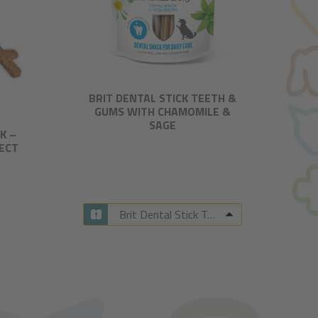
BRIT DENTAL STICK TEETH &
GUMS WITH CHAMOMILE &
SAGE​
K –
SECT
Brit Dental Stick Teeth & Gums with Chamomile & Sage