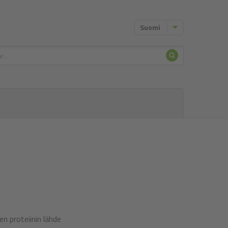
Suomi
Hae
n proteiinin lähde