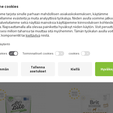
Ravintoaineet:
raakavalkuainen 31 %, raakarasva 26 %, kost
antioksidantit: rosmariiniuute ja kasviöljyperäiset tokoferoliu
Metabolinen energia:
4,080 kcal/kg.
Samanlaisia
tuotteita