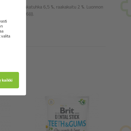
eus 18 %, raakatuhka 6,5 %, raakakuitu 2 %. Luonnon
utteet (1b306(i)).