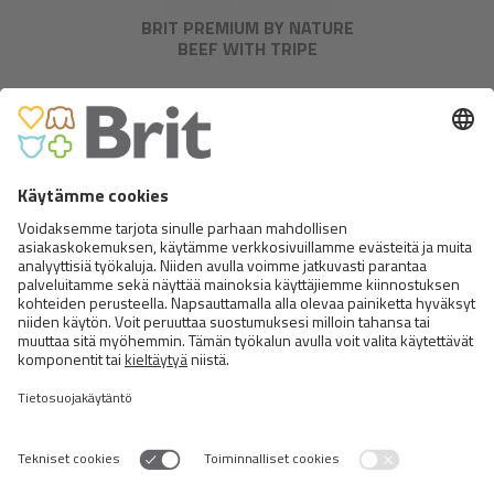
BRIT PREMIUM BY NATURE
BEEF WITH TRIPE
BRIT PATÉ & MEAT - RABBIT