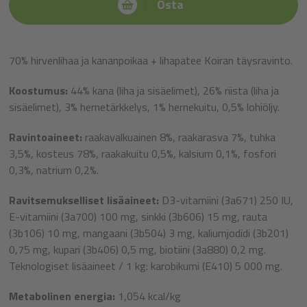
Osta
70% hirvenlihaa ja kananpoikaa + lihapatee Koiran täysravinto.
Koostumus:
44% kana (liha ja sisäelimet), 26% riista (liha ja
sisäelimet), 3% hernetärkkelys, 1% hernekuitu, 0,5% lohiöljy.
Ravintoaineet:
raakavalkuainen 8%, raakarasva 7%, tuhka
3,5%, kosteus 78%, raakakuitu 0,5%, kalsium 0,1%, fosfori
0,3%, natrium 0,2%.
Ravitsemukselliset lisäaineet:
D3-vitamiini (3a671) 250 IU,
E-vitamiini (3a700) 100 mg, sinkki (3b606) 15 mg, rauta
(3b106) 10 mg, mangaani (3b504) 3 mg, kaliumjodidi (3b201)
0,75 mg, kupari (3b406) 0,5 mg, biotiini (3a880) 0,2 mg.
Teknologiset lisäaineet / 1 kg: karobikumi (E410) 5 000 mg.
Metabolinen energia:
1,054 kcal/kg