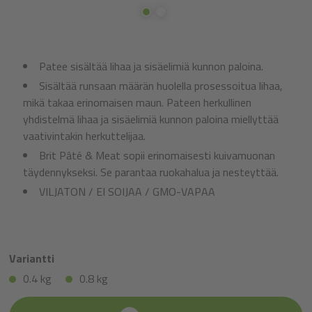
Patee sisältää lihaa ja sisäelimiä kunnon paloina.
Sisältää runsaan määrän huolella prosessoitua lihaa,
mikä takaa erinomaisen maun. Pateen herkullinen
yhdistelmä lihaa ja sisäelimiä kunnon paloina miellyttää
vaativintakin herkuttelijaa.
Brit Pâté & Meat sopii erinomaisesti kuivamuonan
täydennykseksi. Se parantaa ruokahalua ja nesteyttää.
VILJATON / EI SOIJAA / GMO-VAPAA
Variantti
0.4 kg
0.8 kg