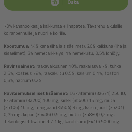
Osta
70% kananpoikaa ja kalkkunaa + lihapatee. Täysrehu aikuisille
koiranpennuille ja nuorille koirille.
Koostumus:
44% kana (liha ja sisäelimet), 26% kalkkuna (liha ja
sisäelimet), 3% hernetärkkelys, 1% hernekuitu, 0,5% lohiöljy.
Ravintoaineet:
raakavalkuainen 10%, raakarasva 7%, tuhka
2,5%, kosteus 78%, raakakuitu 0,5%, kalsium 0,1%, fosfori
0,3%, natrium 0,2%.
Ravitsemukselliset lisäaineet:
D3-vitamiini (3a671) 250 IU,
E-vitamiini (3a700) 100 mg, sinkki (3b606) 15 mg, rauta
(3b106) 10 mg, mangaani (3b504) 3 mg, kaliumjodidi (3b201)
0,75 mg, kupari (3b406) 0,5 mg, biotiini (3a880) 0,2 mg..
Teknologiset lisäaineet / 1 kg: karobikumi (E410) 5000 mg.