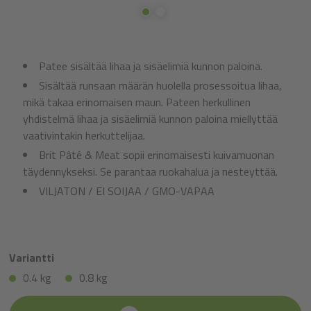
Patee sisältää lihaa ja sisäelimiä kunnon paloina.
Sisältää runsaan määrän huolella prosessoitua lihaa,
mikä takaa erinomaisen maun. Pateen herkullinen
yhdistelmä lihaa ja sisäelimiä kunnon paloina miellyttää
vaativintakin herkuttelijaa.
Brit Pâté & Meat sopii erinomaisesti kuivamuonan
täydennykseksi. Se parantaa ruokahalua ja nesteyttää.
VILJATON / EI SOIJAA / GMO-VAPAA
Variantti
0.4 kg
0.8 kg