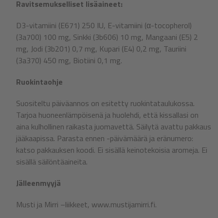
Ravitsemukselliset lisäaineet:
D3-vitamiini (E671) 250 IU, E-vitamiini (α-tocopherol)
(3a700)
100 mg, Sinkki (3b606) 10 mg, Mangaani (E5) 2
mg, Jodi (3b201) 0,7 mg, Kupari (E4) 0,2 mg, Tauriini
(3a370) 450 mg, Biotiini 0,1 mg.
Ruokintaohje
Suositeltu päiväannos on esitetty ruokintataulukossa.
Tarjoa huoneenlämpöisenä ja huolehdi, että kissallasi on
aina kulhollinen raikasta juomavettä. Säilytä avattu pakkaus
jääkaapissa. Parasta ennen -päivämäärä ja eränumero:
katso pakkauksen koodi. Ei sisällä keinotekoisia aromeja. Ei
sisällä säilöntäaineita.
Jälleenmyyjä
Musti ja Mirri –liikkeet, www.mustijamirri.fi.