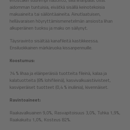
aidomman tuntuisia, eivätkä sisällä keinotekoisia
makuaineita tai säilöntäaineita. Ainutlaatuisen,
hellävaraisen höyryttämismenetelmän ansiosta lihan
alkuperäinen tuoksu ja maku on säilynyt.
Täysravinto sisältää kanafileitä kastikkeessa.
Ensiluokkainen märkäruoka kissanpennuille.
Koostumus:
74 % lihaa ja eläinperäisiä tuotteita fileinä, kalaa ja
kalatuotteita (8% lohifileinä), kasvivalkuaistiivisteet,
kasviperäiset tuotteet (0,4 % inuliinia), kivennäiset.
Ravintoaineet:
Raakavalkuainen 9,0%, Rasvapitoisuus 3,0%, Tuhka 1,9%,
Raakakuitu 1,0%, Kosteus 82%.