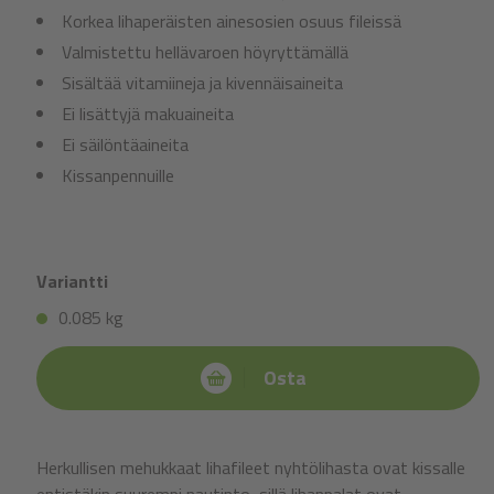
Korkea lihaperäisten ainesosien osuus fileissä
Valmistettu hellävaroen höyryttämällä
Sisältää vitamiineja ja kivennäisaineita
Ei lisättyjä makuaineita
Ei säilöntäaineita
Kissanpennuille
Variantti
0.085 kg
Osta
Herkullisen mehukkaat lihafileet nyhtölihasta ovat kissalle
entistäkin suurempi nautinto, sillä lihanpalat ovat