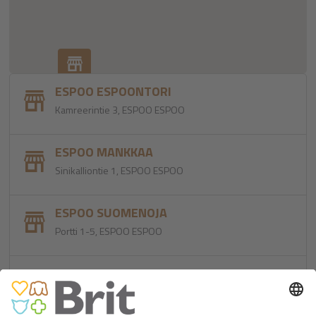
ESPOO ESPOONTORI
Kamreerintie 3, ESPOO ESPOO
ESPOO MANKKAA
Sinikalliontie 1, ESPOO ESPOO
ESPOO SUOMENOJA
Portti 1-5, ESPOO ESPOO
ESPOO TAPIOLA
Itätuulenkuja 6 , ESPOO ESPOO