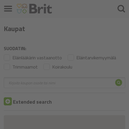
Valikko
Hae
Kaupat
SUODATIN:
Eläinlääkärin vastaanotto
Eläintarvikemyymälä
Trimmaamot
Koirakoulu
Hae
Hae
Extended search