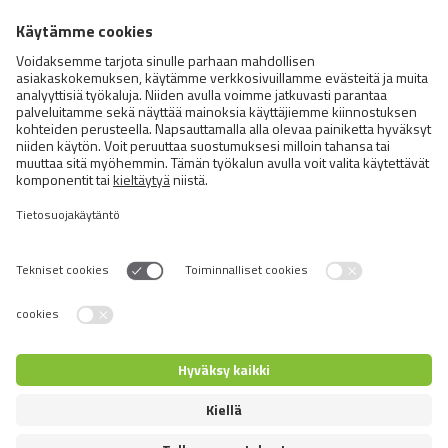
FOCUS4U HB
Gubbtäppevägen 11, Rönninge Rönninge
FORSSA
Hämeentie 39, FORSSA FORSSA
HAUKIPUDAS
Välitie 6, , HAUKIPUDAS HAUKIPUDAS
HEINOLA
Työmiehentie 33 (ABC-liikennemyymälä),
HEINOLA HEINOLA
Switch language
HELSINKI HERTTONIEM
Hitsaajankatu 9, HELSINKI HELSINKI
© 2026 VAFO PRAHA s.r.o. Kaikki oikeudet pidätetään