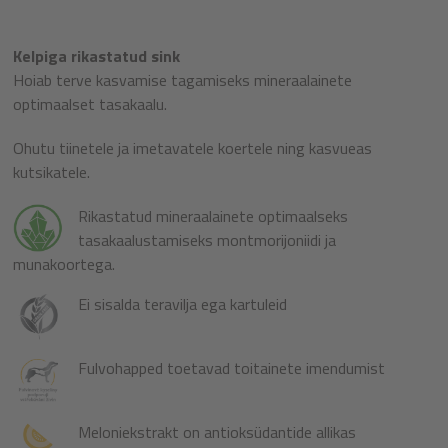
Kelpiga rikastatud sink
Hoiab terve kasvamise tagamiseks mineraalainete
optimaalset tasakaalu.
Ohutu tiinetele ja imetavatele koertele ning kasvueas
kutsikatele.
Rikastatud mineraalainete optimaalseks
tasakaalustamiseks montmorijoniidi ja
munakoortega.
Ei sisalda teravilja ega kartuleid
Fulvohapped toetavad toitainete imendumist
Meloniekstrakt on antioksüdantide allikas