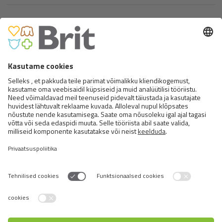
LET’S BITE MEAT SNACKS.
SALMON BARS.