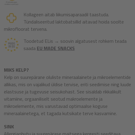
Kollageen aitab liikumisaparaadil taastuda.
Tündaliseeritud laktobatsillid aitavad hoida soolte
mikrofloorat tervena.
Toodetud ELis → soovin algatusest rohkem teada
saada
EU MADE SNACKS
MIKS KELP?
Kelp on suurepärane oluliste mineraalainete ja mikroelementide
allikas, mis on vajalikud üldise tervise, eriti seedimise ning luude
elastsuse ja tugevuse seisukohast. See sisaldab rikkalikult
vitamiine, orgaaniliselt seotud makroelemente ja
mikroelemente, mis varustavad optimaalse koguse
mineraalainetega, et tagada kutsikate terve kasvamine.
SINK
Allergiaohutu ja suurepärase maitsega kergesti seeditava