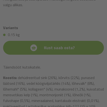
valgu allikas.
Variants
0.15 kg
Kust saab osta?
Täiendsööt kutsikatele.
Koostis:
dehüdreeritud sink (26%), kõrvits (22%), punased
läätsed (16%), vedel köögiviljatärklis (14%), lõhevalk* (8%),
lõhemahl* (5%), kollageen* (4%), munakoored (1,2%), kuivatatud
merevetikas kelp (1%), montmorijoniit (1%), lõheõli (1%),
fulvohape (0,5%), mineraalained, kantaluubi ekstrakt (0,01%),
inaktiveeritud Lactobacillus acidophilus HA-122 (15 x 109