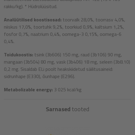
rakku/kg). * Hüdrolüüsitud.
Analüütilised koostisosad:
toorvalk 28,0%, toorrasv 4,0%,
niiskus 17,0%, toortuhk 9,2%, toorkiud 0,9%, kaltsium 1,2%,
fosfor 0,7%, naatrium 0,4%, oomega-3 0,15%, oomega-6
0,4%.
Toidukoostis:
tsink (3b606) 150 mg, raud (3b106) 90 mg,
mangaan (3b504) 80 mg, vask (3b406) 18 mg, seleen (3b8.10)
0,2 mg. Sisaldab ELi poolt heakskiidetud säilitusaineid:
sidrunhape (E330), õunhape (E296).
Metabolizable energy:
3 025 kcal/kg
Sarnased
tooted