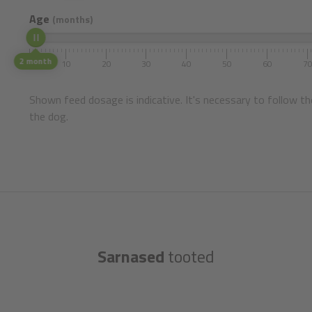
Age
(months)
2 month
1
10
20
30
40
50
60
7
Shown feed dosage is indicative. It's necessary to follow th
the dog.
Sarnased
tooted