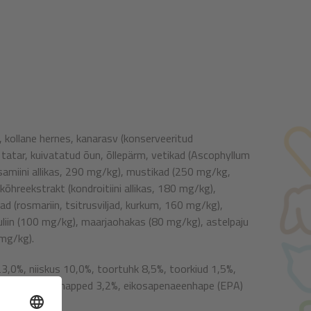
), kollane hernes, kanarasv (konserveeritud
, tatar, kuivatatud õun, õllepärm, vetikad (Ascophyllum
amiini allikas, 290 mg/kg), mustikad (250 mg/kg,
kõhreekstrakt (kondroitiini allikas, 180 mg/kg),
d (rosmariin, tsitrusviljad, kurkum, 160 mg/kg),
nuliin (100 mg/kg), maarjaohakas (80 mg/kg), astelpaju
 mg/kg).
3,0%, niiskus 10,0%, toortuhk 8,5%, toorkiud 1,5%,
omega-6 rasvhapped 3,2%, eikosapenaeenhape (EPA)