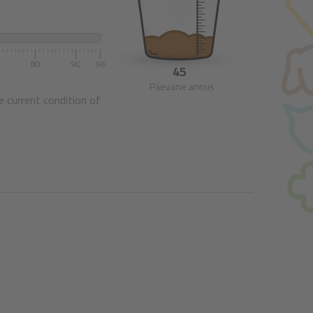
0
80
90
96
45
Päevane annus
e current condition of