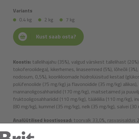
Variants
0.4 kg
2 kg
7 kg
Kust saab osta?
Koostis:
tallelihajahu (35%), valgud värskest tallelihast (20%
tokoferoolidega), kikerhernes, linaseemned (5%), lõheõli (3%)
nodosum, 0,5%), koorikloomade hüdrolüüsitud kestad (glükos
polüfenoolide (75 mg/kg) ja flavonoidide (35 mg/kg) allikas), 
mannanoligosahhariidid (170 mg/kg), maitsetaimed ja puuvilja
fruktooligosahhariidid (110 mg/kg), tääkliilia (110 mg/kg), i
(80 mg/kg), kummel (35 mg/kg), nelk (35 mg/kg), salvei (30
Analüütilised koostisosad:
toorvalk 33,0%, rasvasisaldus 2
kaltsium 1,6%, fosfor 1,3%, oomega-3 rasvhapped 1,9%, o
0,2%.