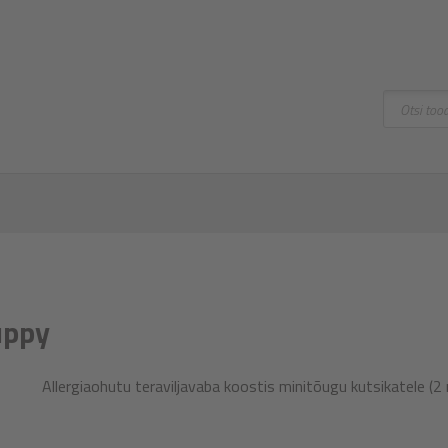
Otsing
uppy
Allergiaohutu teraviljavaba koostis minitõugu kutsikatele (2