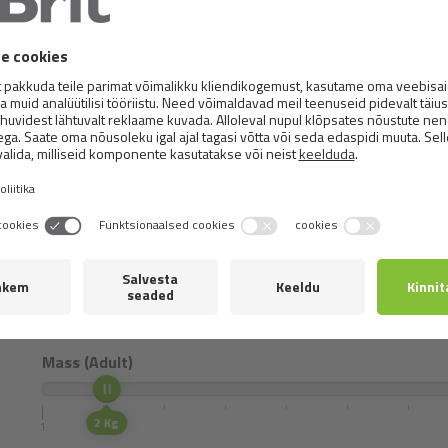
Toidukoostis:
A-vitamiin (3a672a) 23 000 RÜ, D3-vitamiin (
650 mg, C-vitamiin (3a312) 350 mg, koliinkloriid (3a890) 700
B1-vitamiin (3a821) 1,2 mg, B2-vitamiin 4,5 mg, niatsiina
mg, B6-vitamiin (3a831) 1,2 mg, foolhape (3a316) 0,6 mg,
tsinkkelaat 110 mg, raud(II)sulfaat, monohüdraat 90 mg, ma
aminohapete hüdraadi vaskkelaat 18 mg, Saccharomyces cer
mg.
Metabolizable energy:
4 200 kcal/kg
Annustamine
Select the weight and age of your pet.
Mass (Adult)
2 Kg
1