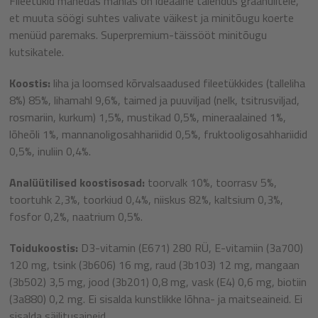
Fileetükid mahedas mahlas on ideaalne täiendus graanulitele,
et muuta söögi suhtes valivate väikest ja minitõugu koerte
menüüd paremaks. Superpremium-täissööt minitõugu
kutsikatele.
Koostis:
liha ja loomsed kõrvalsaadused fileetükkides (talleliha
8%) 85%, lihamahl 9,6%, taimed ja puuviljad (nelk, tsitrusviljad,
rosmariin, kurkum) 1,5%, mustikad 0,5%, mineraalained 1%,
lõheõli 1%, mannanoligosahhariidid 0,5%, fruktooligosahhariidid
0,5%, inuliin 0,4%.
Analüütilised koostisosad:
toorvalk 10%, toorrasv 5%,
toortuhk 2,3%, toorkiud 0,4%, niiskus 82%, kaltsium 0,3%,
fosfor 0,2%, naatrium 0,5%.
Toidukoostis:
D3-vitamin (E671) 280 RÜ, E-vitamiin (3a700)
120 mg, tsink (3b606) 16 mg, raud (3b103) 12 mg, mangaan
(3b502) 3,5 mg, jood (3b201) 0,8 mg, vask (E4) 0,6 mg, biotiin
(3a880) 0,2 mg. Ei sisalda kunstlikke lõhna- ja maitseaineid. Ei
sisalda säilitusaineid.