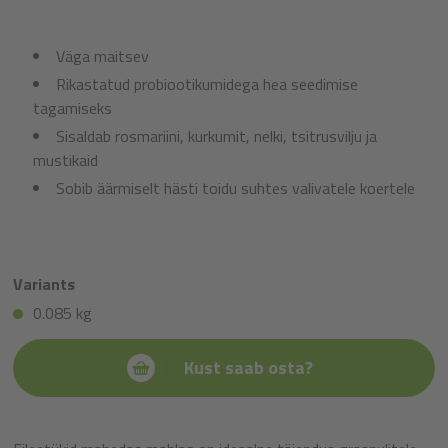
Väga maitsev
Rikastatud probiootikumidega hea seedimise
tagamiseks
Sisaldab rosmariini, kurkumit, nelki, tsitrusvilju ja
mustikaid
Sobib äärmiselt hästi toidu suhtes valivatele koertele
Variants
0.085 kg
Kust saab osta?