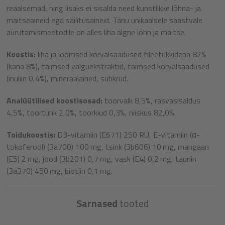
reaalsemad, ning lisaks ei sisalda need kunstlikke lõhna- ja
maitseaineid ega säilitusaineid. Tänu unikaalsele säästvale
aurutamismeetodile on alles liha algne lõhn ja maitse.
Koostis:
liha ja loomsed kõrvalsaadused fileetükkidena 82%
(kana 8%), taimsed valguekstraktid, taimsed kõrvalsaadused
(inuliin 0,4%), mineraalained, suhkrud.
Analüütilised koostisosad:
toorvalk 8,5%, rasvasisaldus
4,5%, toortuhk 2,0%, toorkiud 0,3%, niiskus 82,0%.
Toidukoostis:
D3-vitamiin (E671) 250 RÜ, E-vitamiin (α-
tokoferool) (3a700) 100 mg, tsink (3b606) 10 mg, mangaan
(E5) 2 mg, jood (3b201) 0,7 mg, vask (E4) 0,2 mg, tauriin
(3a370) 450 mg, biotiin 0,1 mg.
Sarnased
tooted