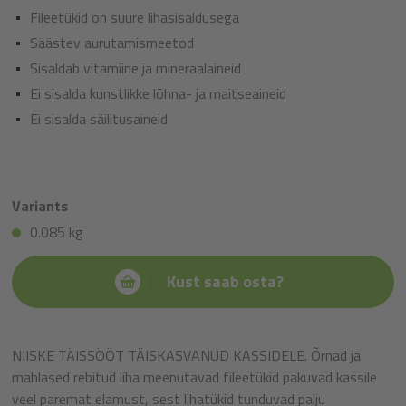
Fileetükid on suure lihasisaldusega
Säästev aurutamismeetod
Sisaldab vitamiine ja mineraalaineid
Ei sisalda kunstlikke lõhna- ja maitseaineid
Ei sisalda säilitusaineid
Variants
0.085 kg
Kust saab osta?
NIISKE TÄISSÖÖT TÄISKASVANUD KASSIDELE. Õrnad ja
mahlased rebitud liha meenutavad fileetükid pakuvad kassile
veel paremat elamust, sest lihatükid tunduvad palju