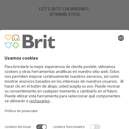
LET’S BITE CHEWBONES.
VITAMIN STICK
BRIT MEAT JERKY SNACK–DUCK
PROTEIN BAR